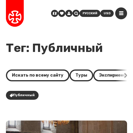
РУССКИЙ
USD
Тег: Публичный
Искать по всему сайту
Туры
Экспириенсы
Публичный