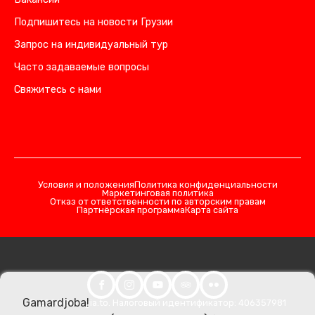
Подпишитесь на новости Грузии
Запрос на индивидуальный тур
Часто задаваемые вопросы
Свяжитесь с нами
Условия и положения
Политика конфиденциальности
Маркетинговая политика
Отказ от ответственности по авторским правам
Партнёрская программа
Карта сайта
Gamardjoba!
© 2026 Georgia.to. Налоговый идентификатор: 406357981