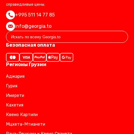
справедливые цены.
+995 511 14 77 85
info@georgia.to
Безопасная оплата
Регионы Грузии
Аджария
Гурия
Имерети
Кахетия
Квемо Картили
Мцхета-Мтианети
Рача-Лечхуми и Квемо Сванети