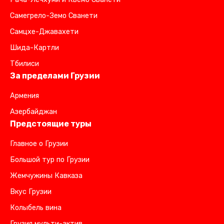
Самегрело-Земо Сванети
Самцхе-Джавахети
Шида-Картли
Тбилиси
За пределами Грузии
Армения
Азербайджан
Предстоящие туры
Главное о Грузии
Большой тур по Грузии
Жемчужины Кавказа
Вкус Грузии
Колыбель вина
Грузия мульти-актив