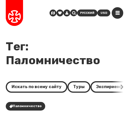
РУССКИЙ
USD
Тег:
Паломничество
Искать по всему сайту
Туры
Экспириенсы
Паломничество