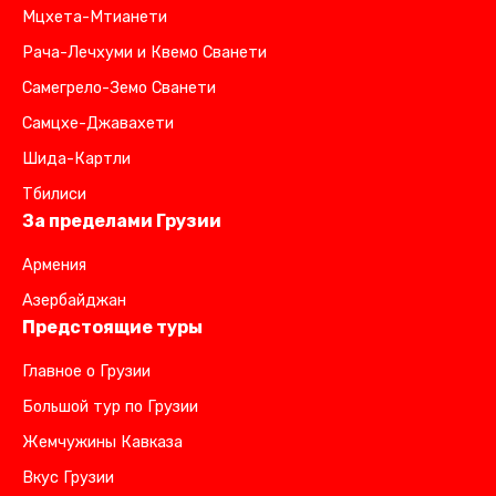
Мцхета-Мтианети
Рача-Лечхуми и Квемо Сванети
Самегрело-Земо Сванети
Самцхе-Джавахети
Шида-Картли
Тбилиси
За пределами Грузии
Армения
Азербайджан
Предстоящие туры
Главное о Грузии
Большой тур по Грузии
Жемчужины Кавказа
Вкус Грузии