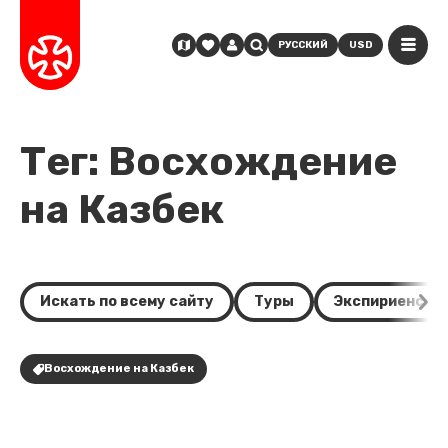
РУССКИЙ
USD
Тег: Восхождение
на Казбек
Искать по всему сайту
Туры
Экспириенсы
Восхождение на Казбек