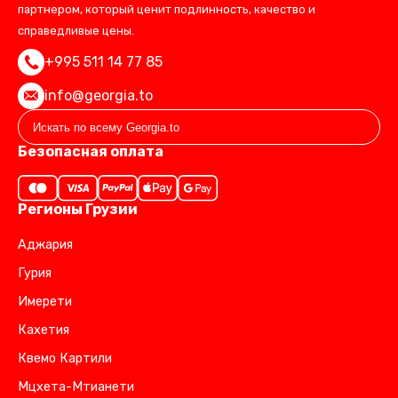
партнером, который ценит подлинность, качество и
справедливые цены.
+995 511 14 77 85
info@georgia.to
Безопасная оплата
Регионы Грузии
Аджария
Гурия
Имерети
Кахетия
Квемо Картили
Мцхета-Мтианети