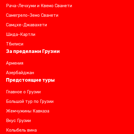
Рача-Лечхуми и Квемо Сванети
Самегрело-Земо Сванети
Самцхе-Джавахети
Шида-Картли
Тбилиси
За пределами Грузии
Армения
Азербайджан
Предстоящие туры
Главное о Грузии
Большой тур по Грузии
Жемчужины Кавказа
Вкус Грузии
Колыбель вина