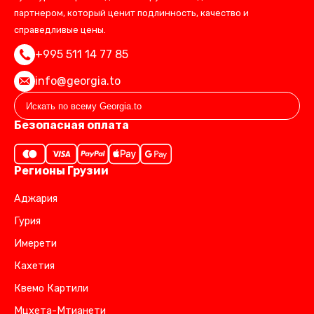
партнером, который ценит подлинность, качество и
справедливые цены.
+995 511 14 77 85
info@georgia.to
Безопасная оплата
Регионы Грузии
Аджария
Гурия
Имерети
Кахетия
Квемо Картили
Мцхета-Мтианети