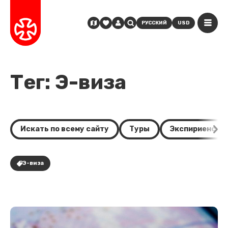
РУССКИЙ
USD
Тег: Э-виза
Искать по всему сайту
Туры
Экспириенсы
Э-виза