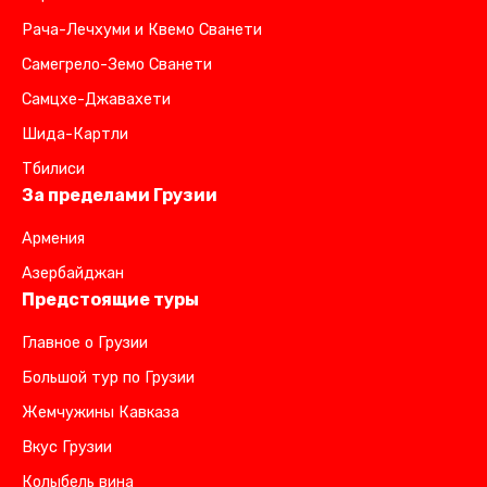
Рача-Лечхуми и Квемо Сванети
Самегрело-Земо Сванети
Самцхе-Джавахети
Шида-Картли
Тбилиси
За пределами Грузии
Армения
Азербайджан
Предстоящие туры
Главное о Грузии
Большой тур по Грузии
Жемчужины Кавказа
Вкус Грузии
Колыбель вина