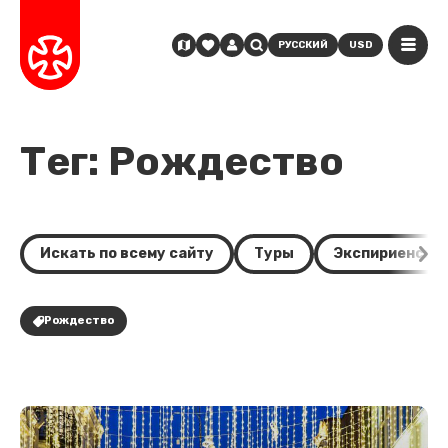
РУССКИЙ
USD
Тег: Рождество
Искать по всему сайту
Туры
Экспириенсы
Рождество