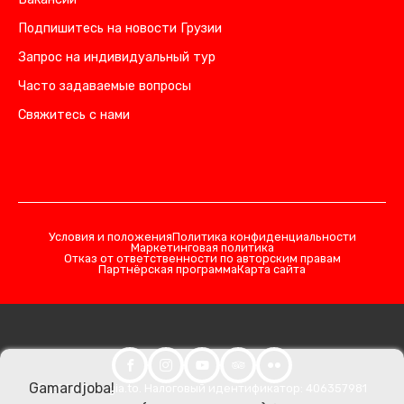
Подпишитесь на новости Грузии
Запрос на индивидуальный тур
Часто задаваемые вопросы
Свяжитесь с нами
Условия и положения
Политика конфиденциальности
Маркетинговая политика
Отказ от ответственности по авторским правам
Партнёрская программа
Карта сайта
Gamardjoba!
© 2026 Georgia.to. Налоговый идентификатор: 406357981