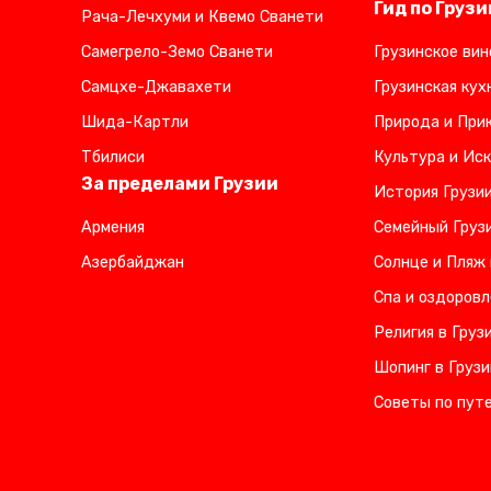
Гид по Грузи
Рача-Лечхуми и Квемо Сванети
Самегрело-Земо Сванети
Грузинское вин
Самцхе-Джавахети
Грузинская кух
Шида-Картли
Природа и Прик
Тбилиси
Культура и Иск
За пределами Грузии
История Грузи
Армения
Семейный Груз
Азербайджан
Солнце и Пляж 
Спа и оздоровл
Религия в Груз
Шопинг в Грузи
Советы по пут