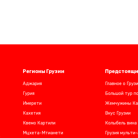
Регионы Грузии
Предстоящи
Аджария
Главное о Груз
Гурия
Большой тур по
Имерети
Жемчужины Ка
Кахетия
Вкус Грузии
Квемо Картили
Колыбель вина
Мцхета-Мтианети
Грузия мульти-
,