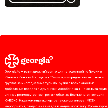
Georgia.to — ваш надежный центр для путешествий по Грузии и
Южному Кавказу. Находясь в Тбилиси, мы предлагаем частные и
групповые многодневные туры по Грузии с возможностью
добавления поездок в Армению и Азербайджан — охватывающие
винные регионы, горные тропы и объекты Всемирного наследия
ЮНЕСКО. Наша команда экспертов также организует MICE-
мероприятия, свадьбы на выезде и медиа-логистику. Кроме туров