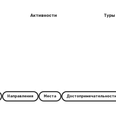
Активности
Туры
Направления
Места
Достопримечательност