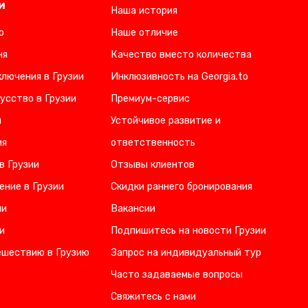
и
Наша история
о
Наше отличие
ня
Качество вместо количества
лючения в Грузии
Инклюзивность на Georgia.to
усство в Грузии
Премиум-сервис
и
Устойчивое развитие и
ия
ответственность
в Грузии
Отзывы клиентов
ение в Грузии
Скидки раннего бронирования
ии
Вакансии
и
Подпишитесь на новости Грузии
ешествию в Грузию
Запрос на индивидуальный тур
Часто задаваемые вопросы
Свяжитесь с нами