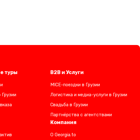
е туры
B2B и Услуги
ии
MICE-поездки в Грузии
 Грузии
Логистика и медиа-услуги в Грузии
вказа
Свадьба в Грузии
Партнёрства с агентствами
Компания
актив
О Georgia.to