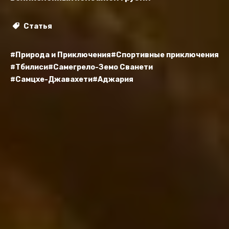
Статья
#Природа и Приключения
#Спортивные приключения
#Тбилиси
#Самегрело-Земо Сванети
#Самцхе-Джавахети
#Аджария