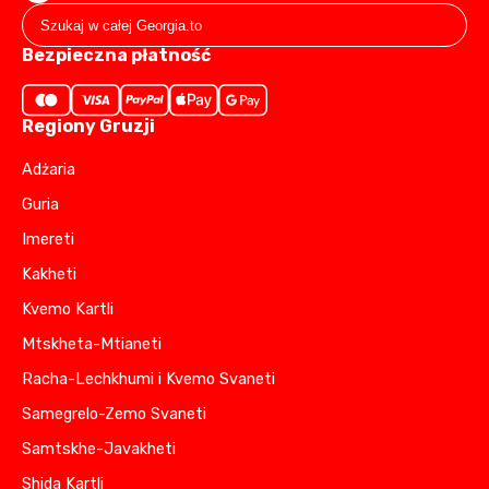
Bezpieczna płatność
Regiony Gruzji
Adżaria
Guria
Imereti
Kakheti
Kvemo Kartli
Mtskheta-Mtianeti
Racha-Lechkhumi i Kvemo Svaneti
Samegrelo-Zemo Svaneti
Samtskhe-Javakheti
Shida Kartli