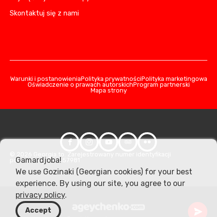
Skontaktuj się z nami
Warunki i postanowienia
Polityka prywatności
Polityka marketingowa
Oświadczenie o prawach autorskich
Program partnerski
Mapa strony
© 2026 Georgia.to. Zarejestrowany numer identyfikacji
Gamardjoba!
podatkowej: 406357981
We use Gozinaki (Georgian cookies) for your best
experience. By using our site, you agree to our
privacy policy
.
Accept