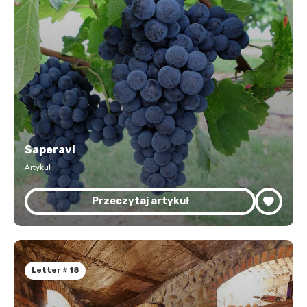
Saperavi
Artykuł
Przeczytaj artykuł
Letter # 18