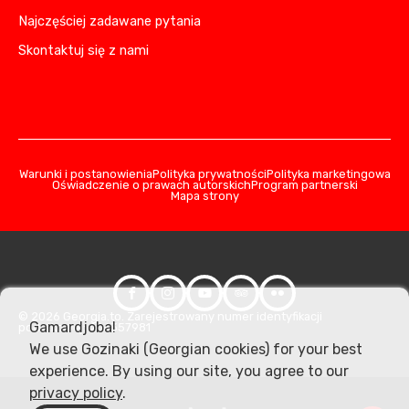
Najczęściej zadawane pytania
Skontaktuj się z nami
Warunki i postanowienia
Polityka prywatności
Polityka marketingowa
Oświadczenie o prawach autorskich
Program partnerski
Mapa strony
© 2026 Georgia.to. Zarejestrowany numer identyfikacji
Gamardjoba!
podatkowej: 406357981
We use Gozinaki (Georgian cookies) for your best
experience. By using our site, you agree to our
privacy policy
.