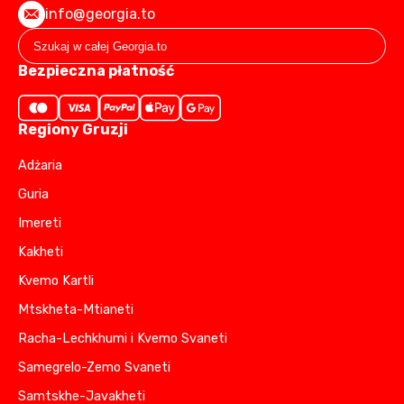
info@georgia.to
Bezpieczna płatność
Regiony Gruzji
Adżaria
Guria
Imereti
Kakheti
Kvemo Kartli
Mtskheta-Mtianeti
Racha-Lechkhumi i Kvemo Svaneti
Samegrelo-Zemo Svaneti
Samtskhe-Javakheti