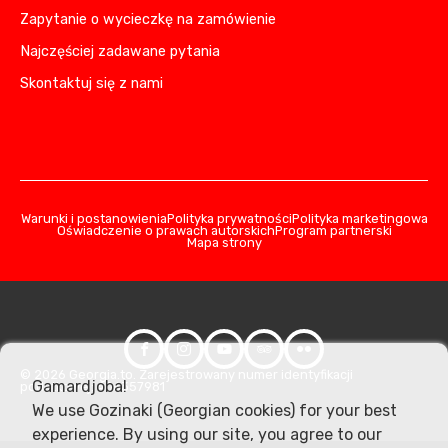
Zapytanie o wycieczkę na zamówienie
Najczęściej zadawane pytania
Skontaktuj się z nami
Warunki i postanowienia
Polityka prywatności
Polityka marketingowa
Oświadczenie o prawach autorskich
Program partnerski
Mapa strony
© 2026 Georgia.to. Zarejestrowany numer identyfikacji
Gamardjoba!
podatkowej: 406357981
We use Gozinaki (Georgian cookies) for your best
experience. By using our site, you agree to our