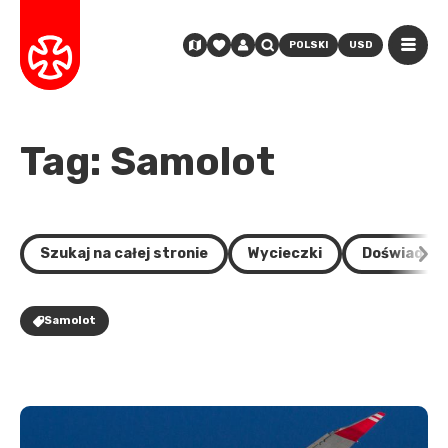
POLSKI
USD
Tag: Samolot
Szukaj na całej stronie
Wycieczki
Doświadcze
Samolot