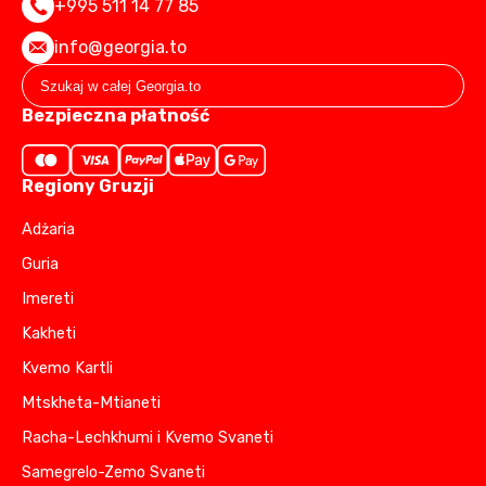
+995 511 14 77 85
info@georgia.to
Bezpieczna płatność
Regiony Gruzji
Adżaria
Guria
Imereti
Kakheti
Kvemo Kartli
Mtskheta-Mtianeti
Racha-Lechkhumi i Kvemo Svaneti
Samegrelo-Zemo Svaneti