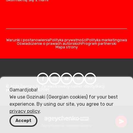
Warunki i postanowienia
Polityka prywatności
Polityka marketingowa
Oświadczenie o prawach autorskich
Program partnerski
Mapa strony
© 2026 Georgia.to. Zarejestrowany numer identyfikacji
Gamardjoba!
podatkowej: 406357981
We use Gozinaki (Georgian cookies) for your best
experience. By using our site, you agree to our
privacy policy
.
Accept
Zaprojektowane i opracowane przez