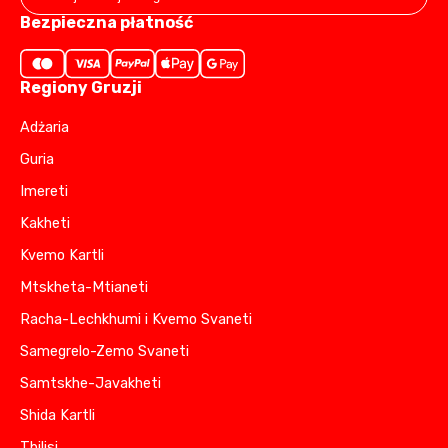
Bezpieczna płatność
Regiony Gruzji
Adżaria
Guria
Imereti
Kakheti
Kvemo Kartli
Mtskheta-Mtianeti
Racha-Lechkhumi i Kvemo Svaneti
Samegrelo-Zemo Svaneti
Samtskhe-Javakheti
Shida Kartli
Tbilisi