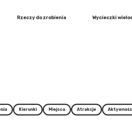
Rzeczy do zrobienia
Wycieczki wiel
nia
Kierunki
Miejsca
Atrakcje
Aktywnośc