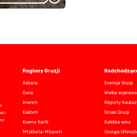
Regiony Gruzji
Nadchodzące
Adżaria
Esencja Gruzji
Guria
Wielka wyprawa 
Imereti
Klejnoty Kaukaz
do
Kakheti
Smaki Gruzji
ki i
ami
Kvemo Kartli
Kolebka wina
Mtskheta-Mtianeti
Georgia Ultimat