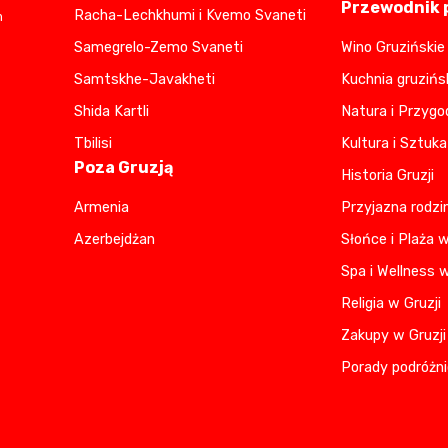
Przewodnik p
Racha-Lechkhumi i Kvemo Svaneti
m
Samegrelo-Zemo Svaneti
Wino Gruzińskie
Samtskhe-Javakheti
Kuchnia gruzińs
Shida Kartli
Natura i Przygo
Tbilisi
Kultura i Sztuka
Poza Gruzją
Historia Gruzji
Armenia
Przyjazna rodzi
Azerbejdżan
Słońce i Plaża w
Spa i Wellness w
Religia w Gruzji
Zakupy w Gruzji
Porady podróżni