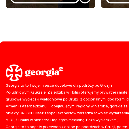
Georgia.to to Twoje miejsce docelowe dla podróży po Gruzji i
Południowym Kaukazie. Z siedzibą w Tbilisi oferujemy prywatne i małe
grupowe wycieczki wielodniowe po Gruzji, z opcjonalnymi dodatkami 
Armenii i Azerbejdżanu — obejmującymi regiony winiarskie, górskie szla
obiekty UNESCO. Nasz zespół ekspertów zarządza również wydarzeni
MICE, ślubami w plenerze i logistyką medialną. Poza wycieczkami,
Georgia.to to bogaty przewodnik online po podróżach w Gruzji, pełen