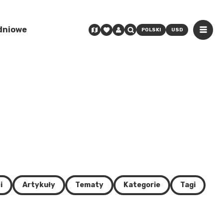
odniowe
POLSKI
USD
i
Artykuły
Tematy
Kategorie
Tagi