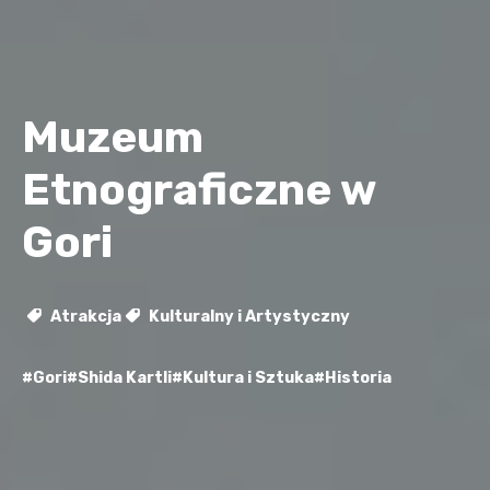
Muzeum
Etnograficzne w
Gori
Atrakcja
Kulturalny i Artystyczny
#Gori
#Shida Kartli
#Kultura i Sztuka
#Historia