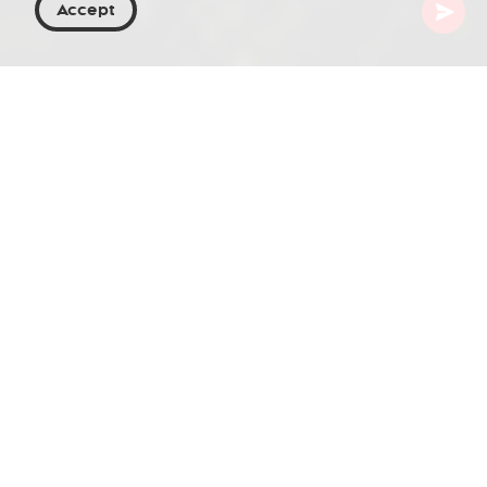
Accept
Georgia
Destinazioni
Samtskhe-Javakheti
Abastumani
Immerso nell'affascinante regione Samtskhe-
Javakheti della Georgia, Abastumani è una piccola
località che offre un'esperienza davvero
incantevole. Pur essendo ancora in fase di
sviluppo nelle infrastrutture, la sua bellezza
naturale e il clima termale garantiscono una visita
piacevole per tutti gli ospiti. Si trova a circa 5 ore