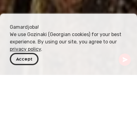
Gamardjoba!
We use Gozinaki (Georgian cookies) for your best
experience. By using our site, you agree to our
privacy policy
.
Accept
Georgia
Destinazioni
Samtskhe-Javakheti
Vale
Vale è una piccola città situata nella regione di
Samtskhe‑Javakheti, in Georgia, vicino al confine