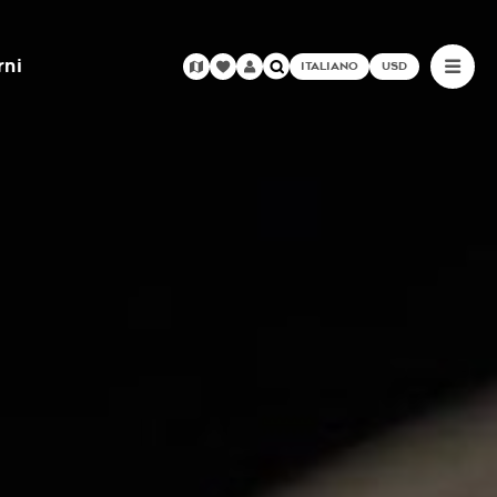
rni
ITALIANO
USD