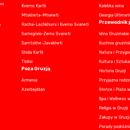
ami
Kvemo Kartli
Kolebka wina
Mtskheta-Mtianeti
Georgia Ultimat
Przewodnik p
Racha-Lechkhumi i Kvemo Svaneti
m
Samegrelo-Zemo Svaneti
Wino Gruzińskie
Samtskhe-Javakheti
Kuchnia gruzińs
Shida Kartli
Natura i Przygo
Tbilisi
Kultura i Sztuka
Poza Gruzją
Historia Gruzji
Armenia
Przyjazna rodzi
Azerbejdżan
Słońce i Plaża w
Spa i Wellness w
Religia w Gruzji
Zakupy w Gruzji
Porady podróżni