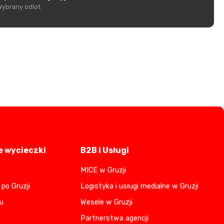
Wybrany odlot
 wycieczki
B2B i Usługi
MICE w Gruzji
po Gruzji
Logistyka i usługi medialne w Gruzji
u
Wesele w Gruzji
Partnerstwa agencji