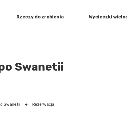
Rzeczy do zrobienia
Wycieczki wiel
po Swanetii
po Swanetii
Rezerwacja