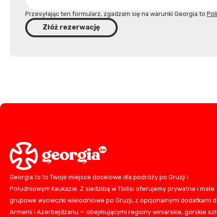
Przesyłając ten formularz, zgadzam się na warunki Georgia.to
Pol
Złóż rezerwację
Georgia.to to Twoje miejsce docelowe dla podróży po Gruzji i
Południowym Kaukazie. Z siedzibą w Tbilisi oferujemy prywatne i małe
grupowe wycieczki wielodniowe po Gruzji, z opcjonalnymi dodatkami 
Armenii i Azerbejdżanu — obejmującymi regiony winiarskie, górskie szla