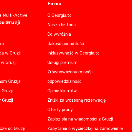
Firma
e Multi-Active
O Georgia.to
o Gruzji
Nasza historia
Co wyróżnia
ka
Jakość ponad ilość
da w Gruzji
Inkluzywność w Georgia.to
 w Gruzji
Usługi premium
Zrównoważony rozwój i
nom Gruzja
odpowiedzialność
 Gruzji
Opinie klientów
 Gruzji
Zniżki za wczesną rezerwację
Oferty pracy
Zapisz się na wiadomości z Gruzji
cze do Gruzji
Zapytanie o wycieczkę na zamówienie