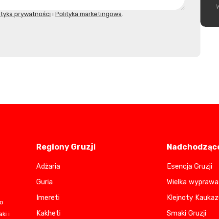
ityka prywatności
i
Polityka marketingowa
.
Regiony Gruzji
Nadchodzące
Adżaria
Esencja Gruzji
Guria
Wielka wyprawa 
Imereti
Klejnoty Kaukaz
do
Kakheti
Smaki Gruzji
ki i