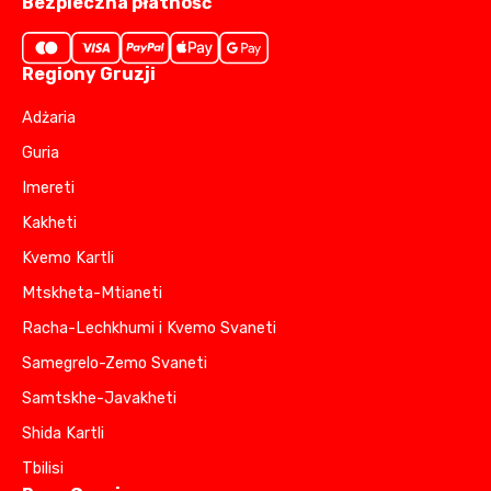
Bezpieczna płatność
Regiony Gruzji
Adżaria
Guria
Imereti
Kakheti
Kvemo Kartli
Mtskheta-Mtianeti
Racha-Lechkhumi i Kvemo Svaneti
Samegrelo-Zemo Svaneti
Samtskhe-Javakheti
Shida Kartli
Tbilisi