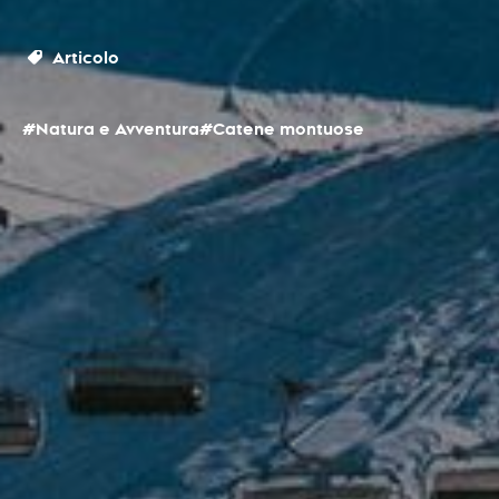
Articolo
#Natura e Avventura
#Catene montuose