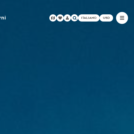
rni
ITALIANO
USD