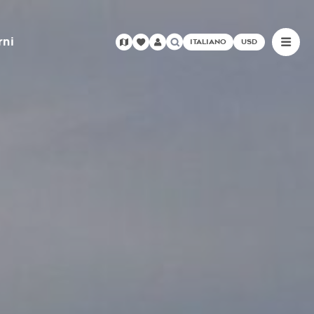
rni
ITALIANO
USD