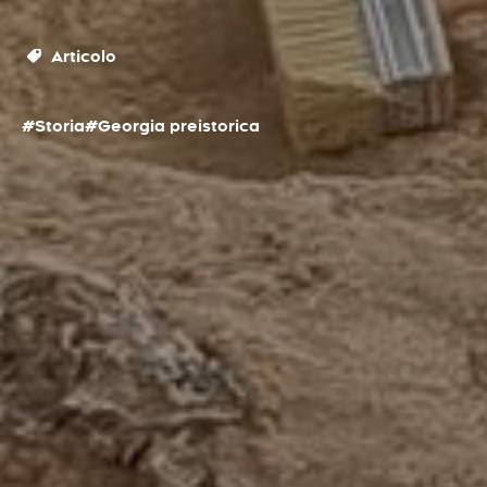
Articolo
#Storia
#Georgia preistorica