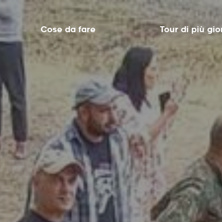
Cose da fare
Tour di più gio