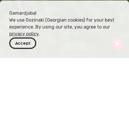
Gamardjoba!
We use Gozinaki (Georgian cookies) for your best
experience. By using our site, you agree to our
privacy policy
.
Accept
Georgia
Destinazioni
Mtskheta-Mtianeti
Sno
Chiesa di Sno
Immersa a otto chilometri da Stepantsminda, il
villaggio di Sno è forse più famoso per le colossali
teste di pietra menzionate da Atlas Obscura.