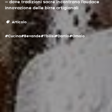
— dove tradizioni sacre incontrano l'audace
innovazione delle birre artigianali
Articolo
#Cucina
#Bevande
#Tbilisi
#Dartlo
#Omalo