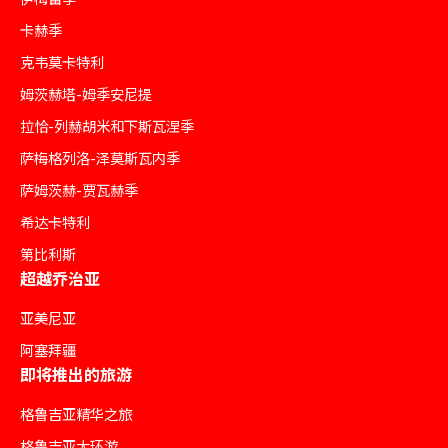
卡赫季
克韦莫卡特利
姆茨赫塔-姆季安尼提
拉恰-列赫胡米和下斯瓦涅季
萨梅格列洛-泽莫斯瓦内季
萨姆茨赫-贾瓦赫季
希达卡特利
第比利斯
超越乔治亚
亚美尼亚
阿塞拜疆
即将推出的旅游
格鲁吉亚精华之旅
格鲁吉亚大环游