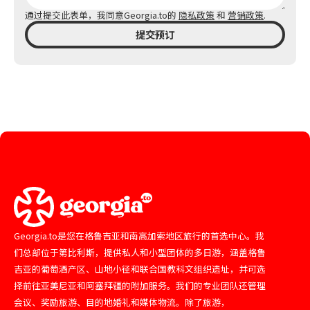
通过提交此表单，我同意Georgia.to的
隐私政策
和
营销政策
.
提交预订
Georgia.to是您在格鲁吉亚和南高加索地区旅行的首选中心。我
们总部位于第比利斯，提供私人和小型团体的多日游，涵盖格鲁
吉亚的葡萄酒产区、山地小径和联合国教科文组织遗址，并可选
择前往亚美尼亚和阿塞拜疆的附加服务。我们的专业团队还管理
会议、奖励旅游、目的地婚礼和媒体物流。除了旅游，