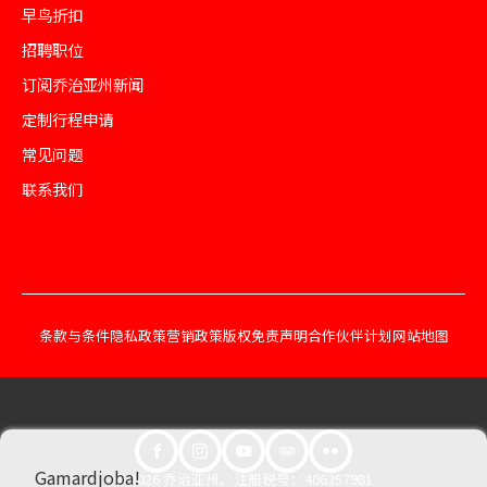
早鸟折扣
招聘职位
订阅乔治亚州新闻
定制行程申请
常见问题
联系我们
条款与条件
隐私政策
营销政策
版权免责声明
合作伙伴计划
网站地图
Gamardjoba!
© 2026 乔治亚州。注册税号：406357981