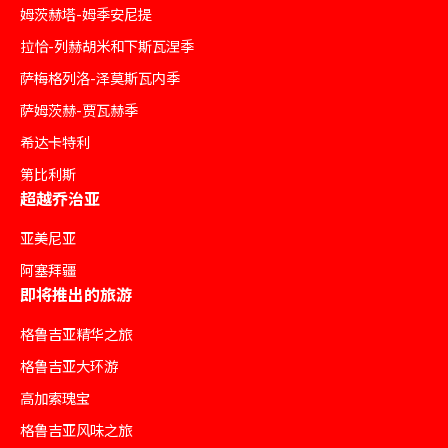
姆茨赫塔-姆季安尼提
拉恰-列赫胡米和下斯瓦涅季
萨梅格列洛-泽莫斯瓦内季
萨姆茨赫-贾瓦赫季
希达卡特利
第比利斯
超越乔治亚
亚美尼亚
阿塞拜疆
即将推出的旅游
格鲁吉亚精华之旅
格鲁吉亚大环游
高加索瑰宝
格鲁吉亚风味之旅