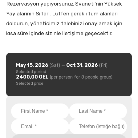
Rezervasyon yapıyorsunuz Svaneti'nin Yüksek
Yaylalarının Sırları. Lütfen gerekli tüm alanları
doldurun, yöneticimiz talebinizi onaylamak için
kısa süre içinde sizinle iletişime geçecektir.
May 15, 2026
—
Oct 31, 2026
(Sat)
(Fri)
Selected period
2400,00 GEL
(per person for 8 people group)
Selected price