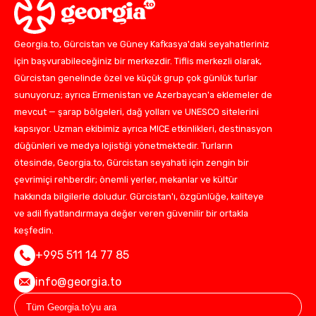
Georgia.to, Gürcistan ve Güney Kafkasya'daki seyahatleriniz
için başvurabileceğiniz bir merkezdir. Tiflis merkezli olarak,
Gürcistan genelinde özel ve küçük grup çok günlük turlar
sunuyoruz; ayrıca Ermenistan ve Azerbaycan'a eklemeler de
mevcut — şarap bölgeleri, dağ yolları ve UNESCO sitelerini
kapsıyor. Uzman ekibimiz ayrıca MICE etkinlikleri, destinasyon
düğünleri ve medya lojistiği yönetmektedir. Turların
ötesinde, Georgia.to, Gürcistan seyahati için zengin bir
çevrimiçi rehberdir; önemli yerler, mekanlar ve kültür
hakkında bilgilerle doludur. Gürcistan'ı, özgünlüğe, kaliteye
ve adil fiyatlandırmaya değer veren güvenilir bir ortakla
keşfedin.
+995 511 14 77 85
info@georgia.to