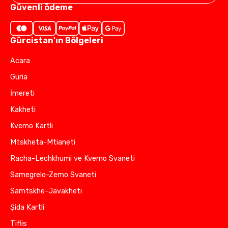
Güvenli ödeme
Gürcistan'ın Bölgeleri
Acara
Guria
İmereti
Kakheti
Kvemo Kartli
Mtskheta-Mtianeti
Racha-Lechkhumi ve Kvemo Svaneti
Samegrelo-Zemo Svaneti
Samtskhe-Javakheti
Şida Kartli
Tiflis