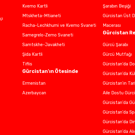
Kvemo Kartli
Şarabın Beşiği
Mtskheta-Mtianeti
Gürcistan Üst D
çi
Racha-Lechkhumi ve Kvemo Svaneti
Macerası
Gürcistan R
Samegrelo-Zemo Svaneti
Samtskhe-Javakheti
Gürcü Şarabı
Şida Kartli
Gürcü Mutfağı
Tiflis
Gürcistan'da D
Gürcistan'ın Ötesinde
Gürcistan'da Kü
Ermenistan
Gürcistan'ın Tari
Azerbaycan
Aile Dostu Gürc
Gürcistan'da Gü
Gürcistan'da Sp
Gürcistan'da Di
Gürcistan'da Alı