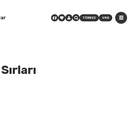
lar
TÜRKÇE
USD
Sırları