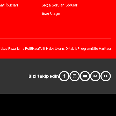
at İpuçları
Sıkça Sorulan Sorular
Bize Ulaşın
itikası
Pazarlama Politikası
Telif Hakkı Uyarısı
Ortaklık Programı
Site Haritası
Bizi takip edin