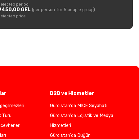
Selected period
2450,00 GEL
(per person for 5 people group)
Selected price
lar
B2B ve Hizmetler
geçilmezleri
Gürcistan'da MICE Seyahati
k Turu
Gürcistan'da Lojistik ve Medya
cevherleri
Hizmetleri
ları
Gürcistan'da Düğün