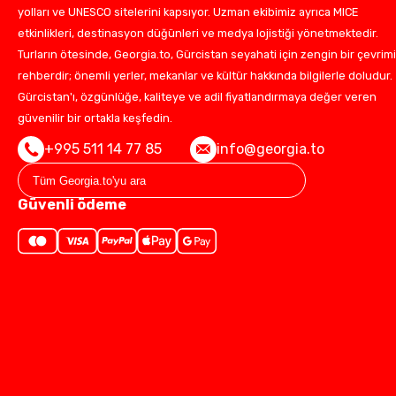
yolları ve UNESCO sitelerini kapsıyor. Uzman ekibimiz ayrıca MICE
etkinlikleri, destinasyon düğünleri ve medya lojistiği yönetmektedir.
Turların ötesinde, Georgia.to, Gürcistan seyahati için zengin bir çevrimi
rehberdir; önemli yerler, mekanlar ve kültür hakkında bilgilerle doludur.
Gürcistan'ı, özgünlüğe, kaliteye ve adil fiyatlandırmaya değer veren
güvenilir bir ortakla keşfedin.
+995 511 14 77 85
info@georgia.to
Güvenli ödeme