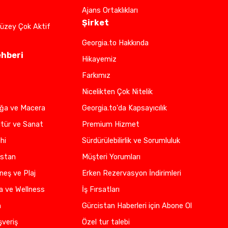
Ajans Ortaklıkları
Şirket
üzey Çok Aktif
Georgia.to Hakkında
ehberi
Hikayemiz
Farkımız
Nicelikten Çok Nitelik
oğa ve Macera
Georgia.to'da Kapsayıcılık
ltür ve Sanat
Premium Hizmet
hi
Sürdürülebilirlik ve Sorumluluk
istan
Müşteri Yorumları
neş ve Plaj
Erken Rezervasyon İndirimleri
a ve Wellness
İş Fırsatları
n
Gürcistan Haberleri için Abone Ol
şveriş
Özel tur talebi