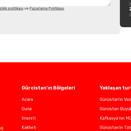
zlilik politikası
ve
Pazarlama Politikası
.
Gürcistan'ın Bölgeleri
Yaklaşan tur
Acara
Gürcistan'ın Vaz
Guria
Gürcistan Büyü
İmereti
Kafkasya'nın Mü
Kakheti
Gürcistan'ın Tat
ağ