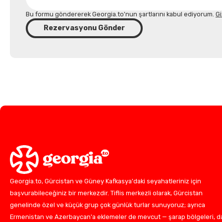
Bu formu göndererek Georgia.to'nun şartlarını kabul ediyorum.
Gi
Rezervasyonu Gönder
Georgia.to, Gürcistan ve Güney Kafkasya'daki seyahatleriniz için
başvurabileceğiniz bir merkezdir. Tiflis merkezli olarak, Gürcistan
genelinde özel ve küçük grup çok günlük turlar sunuyoruz; ayrıca
Ermenistan ve Azerbaycan'a eklemeler de mevcut — şarap bölgeleri, d