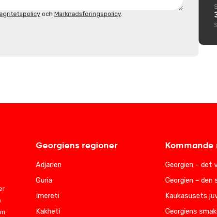
egritetspolicy
och
Marknadsföringspolicy
.
Georgiens regioner
Kommande r
Adjarien
Georgien – det 
Guria
Georgien – den 
er
Imereti
Kaukasusets juv
m
Kakheti
Georgiens smak
am