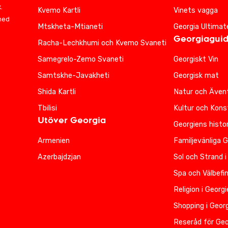
.
Kvemo Kartli
Vinets vagga
 med
Mtskheta-Mtianeti
Georgia Ultimat
Georgiagui
Racha-Lechkhumi och Kvemo Svaneti
Samegrelo-Zemo Svaneti
Georgiskt Vin
Samtskhe-Javakheti
Georgisk mat
Shida Kartli
Natur och Ävent
Tbilisi
Kultur och Kons
Utöver Georgia
Georgiens histor
Armenien
Familjevänliga 
Azerbajdzjan
Sol och Strand i
Spa och Välbefi
Religion i Georg
Shopping i Geor
Reseråd för Geo