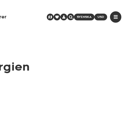
rer
SVENSKA
USD
rgien