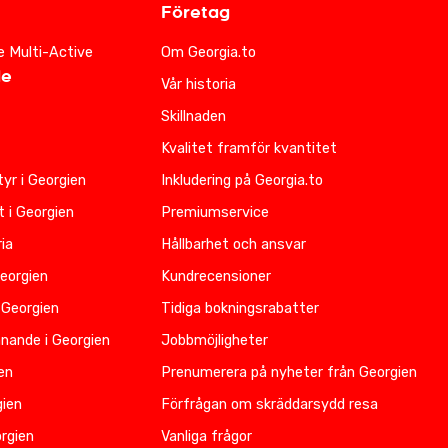
Företag
e Multi-Active
Om Georgia.to
de
Vår historia
Skillnaden
Kvalitet framför kvantitet
yr i Georgien
Inkludering på Georgia.to
t i Georgien
Premiumservice
ia
Hållbarhet och ansvar
Georgien
Kundrecensioner
 Georgien
Tidiga bokningsrabatter
nnande i Georgien
Jobbmöjligheter
ien
Prenumerera på nyheter från Georgien
gien
Förfrågan om skräddarsydd resa
rgien
Vanliga frågor