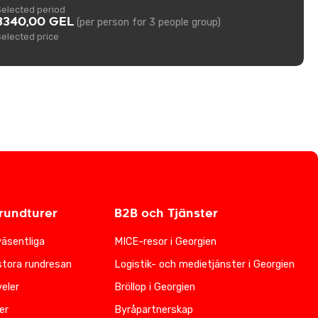
Selected period
3340,00 GEL
(per person for 3 people group)
Selected price
undturer
B2B och Tjänster
väsentliga
MICE-resor i Georgien
stora rundresan
Logistik- och medietjänster i Georgien
eler
Bröllop i Georgien
er
Byråpartnerskap