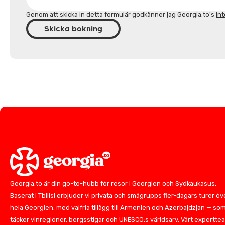
Genom att skicka in detta formulär godkänner jag Georgia.to's
Int
Skicka bokning
Georgia.to är din go-to-hubb för resor i Georgien och Sydkaukasus.
Baserat i Tbilisi erbjuder vi privata och smågrupps fler-dagars turer öv
hela Georgien, med valfria tillägg till Armenien och Azerbajdzjan — so
täcker vinregioner, bergsstigar och UNESCO:s världsarv. Vårt expertte