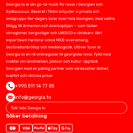
Georgia.to är din go-to-hubb för resor i Georgien och
Sydkaukasus. Baserat i Tbilisi erbjuder vi privata och
smågrupps fler-dagars turer över hela Georgien, med valfria
tillägg till Armenien och Azerbajdzjan — som täcker
vinregioner, bergsstigar och UNESCO:s världsarv. Vårt
expertteam hanterar också MICE-evenemang,
destinationbröllop och medielogistik. Utöver turer är
Georgia.to en rik onlineguide till georgiska resor, fylld med
insikter om landmärken, platser och kultur. Upptäck
Georgien med en pålitlig partner som värdesätter äkthet,
kvalitet och rättvisa priser.
+995 511 14 77 85
info@georgia.to
Säker betalning