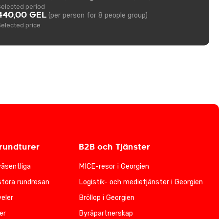
Selected period
440,00 GEL
(per person for 8 people group)
Selected price
undturer
B2B och Tjänster
väsentliga
MICE-resor i Georgien
stora rundresan
Logistik- och medietjänster i Georgien
eler
Bröllop i Georgien
er
Byråpartnerskap