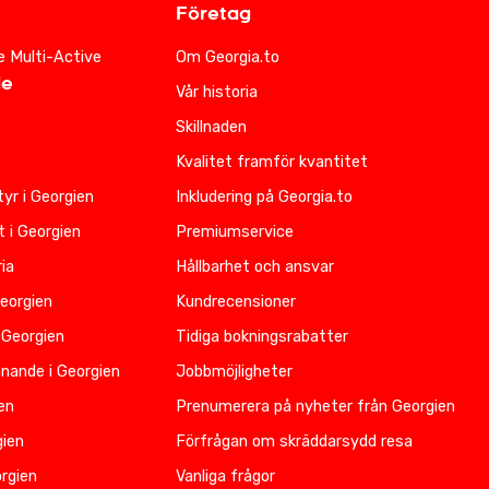
Företag
e Multi-Active
Om Georgia.to
de
Vår historia
Skillnaden
Kvalitet framför kvantitet
yr i Georgien
Inkludering på Georgia.to
t i Georgien
Premiumservice
ia
Hållbarhet och ansvar
Georgien
Kundrecensioner
 Georgien
Tidiga bokningsrabatter
nnande i Georgien
Jobbmöjligheter
ien
Prenumerera på nyheter från Georgien
gien
Förfrågan om skräddarsydd resa
rgien
Vanliga frågor