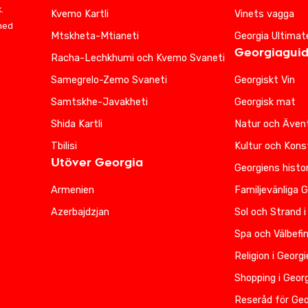
.
Kvemo Kartli
Vinets vagga
 med
Mtskheta-Mtianeti
Georgia Ultimat
Georgiagui
Racha-Lechkhumi och Kvemo Svaneti
Samegrelo-Zemo Svaneti
Georgiskt Vin
Samtskhe-Javakheti
Georgisk mat
Shida Kartli
Natur och Ävent
Tbilisi
Kultur och Kons
Utöver Georgia
Georgiens histor
Armenien
Familjevänliga 
Azerbajdzjan
Sol och Strand i
Spa och Välbefi
Religion i Georg
Shopping i Geor
Reseråd för Geo