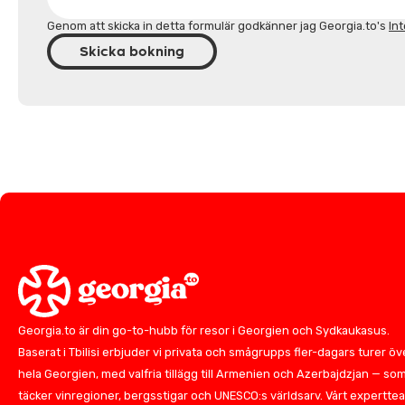
Genom att skicka in detta formulär godkänner jag Georgia.to's
Int
Skicka bokning
Georgia.to är din go-to-hubb för resor i Georgien och Sydkaukasus.
Baserat i Tbilisi erbjuder vi privata och smågrupps fler-dagars turer öv
hela Georgien, med valfria tillägg till Armenien och Azerbajdzjan — so
täcker vinregioner, bergsstigar och UNESCO:s världsarv. Vårt expertte