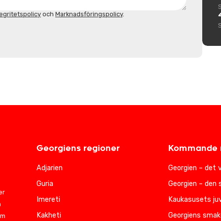
egritetspolicy
och
Marknadsföringspolicy
.
Georgiens regioner
Kommande r
Adjarien
Georgien – det 
Guria
Georgien – den 
er
Imereti
Kaukasusets juv
m
Kakheti
Georgiens smak
am