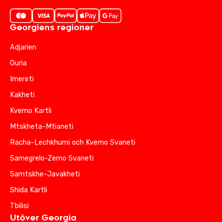
Georgiens regioner
Adjarien
Guria
Imereti
Kakheti
Kvemo Kartli
Mtskheta-Mtianeti
Racha-Lechkhumi och Kvemo Svaneti
Samegrelo-Zemo Svaneti
Samtskhe-Javakheti
Shida Kartli
Tbilisi
Utöver Georgia