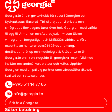
Georgia.to är din go-to-hubb för resor i Georgien och
Sydkaukasus. Baserat i Tbilisi erbjuder vi privata och
smågrupps fler-dagars turer över hela Georgien, med valfria
tillägg till Armenien och Azerbajdzjan — som täcker
vinregioner, bergsstigar och UNESCO:s världsarv. Vårt
expertteam hanterar också MICE-evenemang,
destinationbröllop och medielogistik. Utöver turer är
Georgia.to en rik onlineguide till georgiska resor, fylld med
insikter om landmärken, platser och kultur. Upptäck
Georgien med en pålitlig partner som värdesätter äkthet,
kvalitet och rättvisa priser.
+995 511 14 77 85
info@georgia.to
Säker betalning