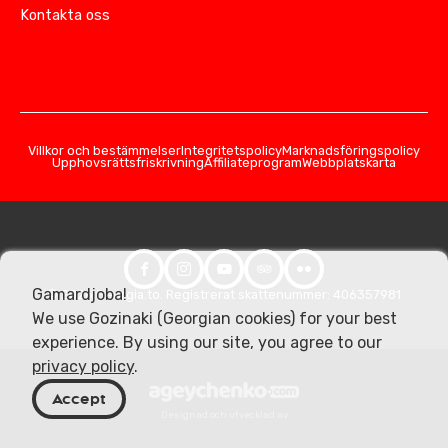
Kontakta oss
Villkor och bestämmelser
Integritetspolicy
Marknadsföringspolicy
Upphovsrättsfriskrivning
Affiliateprogram
Webbplatskarta
Gamardjoba!
© 2026 Georgia.to. Registrerat skattenummer: 406357981
We use Gozinaki (Georgian cookies) for your best
experience. By using our site, you agree to our
privacy policy
.
Accept
Designad och utvecklad av