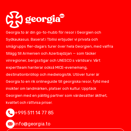
Georgia.to är din go-to-hubb för resor i Georgien och
Sydkaukasus. Baserat i Tbilisi erbjuder vi privata och
smågrupps fler-dagars turer över hela Georgien, med valfria
tillägg till Armenien och Azerbajdzjan — som täcker
vinregioner, bergsstigar och UNESCO:s världsarv. Vårt
expertteam hanterar också MICE-evenemang,
destinationbröllop och medielogistik. Utöver turer är
Georgia.to en rik onlineguide till georgiska resor, fylld med
insikter om landmärken, platser och kultur. Upptäck
Georgien med en pålitlig partner som värdesätter äkthet,
kvalitet och rättvisa priser.
+995 511 14 77 85
info@georgia.to