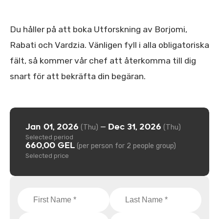
Du håller på att boka Utforskning av Borjomi,
Rabati och Vardzia. Vänligen fyll i alla obligatoriska
fält, så kommer vår chef att återkomma till dig
snart för att bekräfta din begäran.
Jan 01, 2026
Dec 31, 2026
—
(Thu)
(Thu)
Selected period
660,00 GEL
(per person for 2 people group)
Selected price