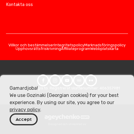
Kontakta oss
Villkor och bestämmelser
Integritetspolicy
Marknadsföringspolicy
Upphovsrättsfriskrivning
Affiliateprogram
Webbplatskarta
Gamardjoba!
© 2026 Georgia.to. Registrerat skattenummer: 406357981
We use Gozinaki (Georgian cookies) for your best
experience. By using our site, you agree to our
privacy policy
.
Accept
Designad och utvecklad av