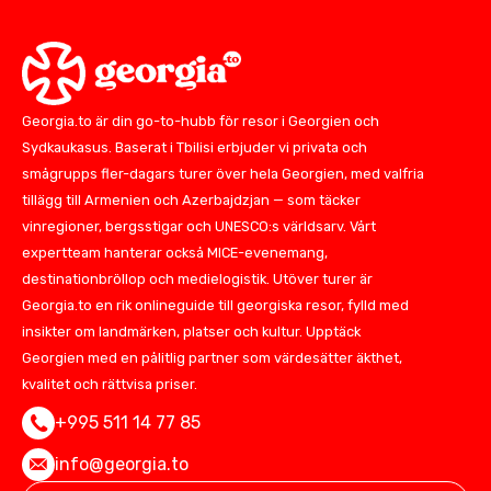
Georgia.to är din go-to-hubb för resor i Georgien och
Sydkaukasus. Baserat i Tbilisi erbjuder vi privata och
smågrupps fler-dagars turer över hela Georgien, med valfria
tillägg till Armenien och Azerbajdzjan — som täcker
vinregioner, bergsstigar och UNESCO:s världsarv. Vårt
expertteam hanterar också MICE-evenemang,
destinationbröllop och medielogistik. Utöver turer är
Georgia.to en rik onlineguide till georgiska resor, fylld med
insikter om landmärken, platser och kultur. Upptäck
Georgien med en pålitlig partner som värdesätter äkthet,
kvalitet och rättvisa priser.
+995 511 14 77 85
info@georgia.to