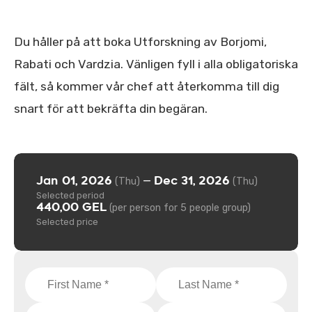
Du håller på att boka Utforskning av Borjomi,
Rabati och Vardzia. Vänligen fyll i alla obligatoriska
fält, så kommer vår chef att återkomma till dig
snart för att bekräfta din begäran.
Jan 01, 2026
Dec 31, 2026
—
(Thu)
(Thu)
Selected period
440,00 GEL
(per person for 5 people group)
Selected price