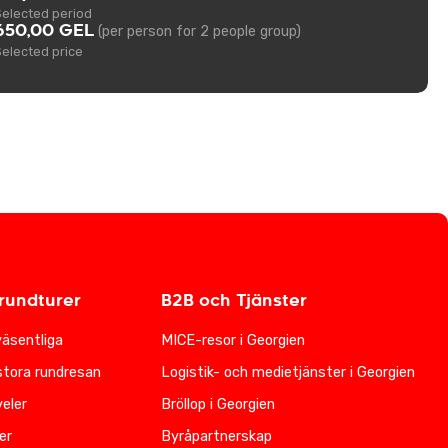
Selected period
650,00 GEL
(per person for 2 people group)
Selected price
undturer
B2B och Tjänster
väsentliga
MICE-resor i Georgien
stora rundresan
Logistik- och medietjänster i Georgien
eler
Bröllop i Georgien
er
Byråpartnerskap