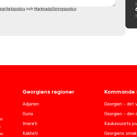
egritetspolicy
och
Marknadsföringspolicy
.
Georgiens regioner
Kommande r
Adjarien
Georgien – det 
Guria
Georgien – den 
er
Imereti
Kaukasusets juv
m
Kakheti
Georgiens smak
am