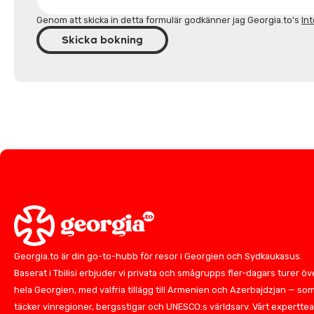
Genom att skicka in detta formulär godkänner jag Georgia.to's
Int
Skicka bokning
Georgia.to är din go-to-hubb för resor i Georgien och Sydkaukasus.
Baserat i Tbilisi erbjuder vi privata och smågrupps fler-dagars turer öv
hela Georgien, med valfria tillägg till Armenien och Azerbajdzjan — so
täcker vinregioner, bergsstigar och UNESCO:s världsarv. Vårt expertte