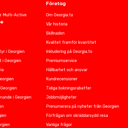
Företag
e Multi-Active
Om Georgia.to
de
Vår historia
Skillnaden
Kvalitet framför kvantitet
yr i Georgien
Inkludering på Georgia.to
t i Georgien
Premiumservice
ia
Hållbarhet och ansvar
Georgien
Kundrecensioner
 Georgien
Tidiga bokningsrabatter
nnande i Georgien
Jobbmöjligheter
ien
Prenumerera på nyheter från Georgien
gien
Förfrågan om skräddarsydd resa
rgien
Vanliga frågor