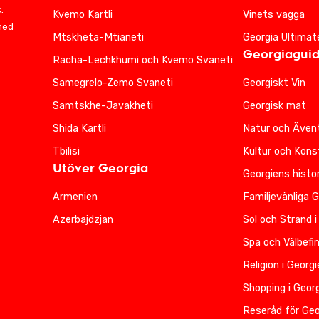
.
Kvemo Kartli
Vinets vagga
 med
Mtskheta-Mtianeti
Georgia Ultimat
Georgiagui
Racha-Lechkhumi och Kvemo Svaneti
Samegrelo-Zemo Svaneti
Georgiskt Vin
Samtskhe-Javakheti
Georgisk mat
Shida Kartli
Natur och Ävent
Tbilisi
Kultur och Kons
Utöver Georgia
Georgiens histor
Armenien
Familjevänliga 
Azerbajdzjan
Sol och Strand i
Spa och Välbefi
Religion i Georg
Shopping i Geor
Reseråd för Geo