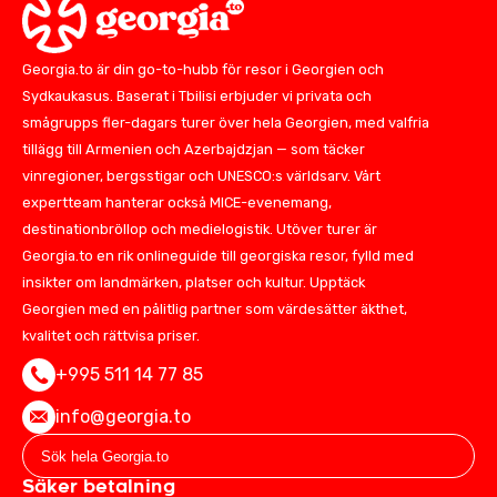
Georgia.to är din go-to-hubb för resor i Georgien och
Sydkaukasus. Baserat i Tbilisi erbjuder vi privata och
smågrupps fler-dagars turer över hela Georgien, med valfria
tillägg till Armenien och Azerbajdzjan — som täcker
vinregioner, bergsstigar och UNESCO:s världsarv. Vårt
expertteam hanterar också MICE-evenemang,
destinationbröllop och medielogistik. Utöver turer är
Georgia.to en rik onlineguide till georgiska resor, fylld med
insikter om landmärken, platser och kultur. Upptäck
Georgien med en pålitlig partner som värdesätter äkthet,
kvalitet och rättvisa priser.
+995 511 14 77 85
info@georgia.to
Säker betalning