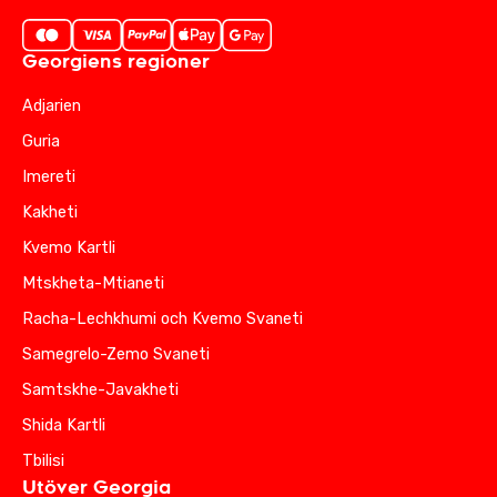
Georgiens regioner
Adjarien
Guria
Imereti
Kakheti
Kvemo Kartli
Mtskheta-Mtianeti
Racha-Lechkhumi och Kvemo Svaneti
Samegrelo-Zemo Svaneti
Samtskhe-Javakheti
Shida Kartli
Tbilisi
Utöver Georgia