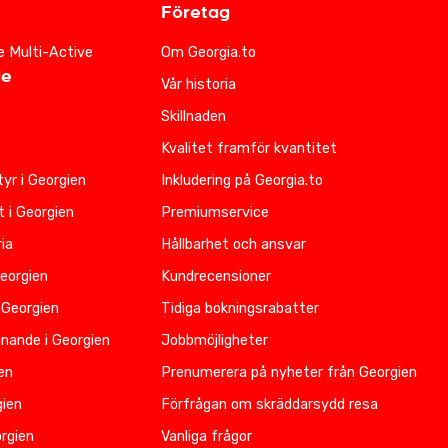
Företag
e Multi-Active
Om Georgia.to
de
Vår historia
Skillnaden
Kvalitet framför kvantitet
yr i Georgien
Inkludering på Georgia.to
t i Georgien
Premiumservice
ia
Hållbarhet och ansvar
Georgien
Kundrecensioner
 Georgien
Tidiga bokningsrabatter
nnande i Georgien
Jobbmöjligheter
ien
Prenumerera på nyheter från Georgien
gien
Förfrågan om skräddarsydd resa
rgien
Vanliga frågor