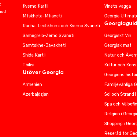
.
Kvemo Kartli
Vinets vagga
 med
Mtskheta-Mtianeti
Georgia Ultimat
Georgiagui
Racha-Lechkhumi och Kvemo Svaneti
Samegrelo-Zemo Svaneti
Georgiskt Vin
Samtskhe-Javakheti
Georgisk mat
Shida Kartli
Natur och Ävent
Tbilisi
Kultur och Kons
Utöver Georgia
Georgiens histor
Armenien
Familjevänliga 
Azerbajdzjan
Sol och Strand i
Spa och Välbefi
Religion i Georg
Shopping i Geor
Reseråd för Geo