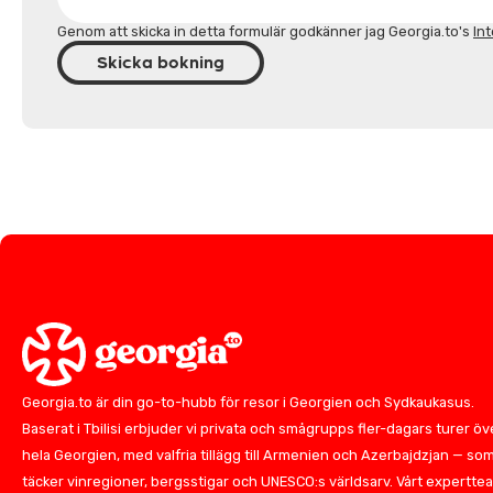
Genom att skicka in detta formulär godkänner jag Georgia.to's
Int
Skicka bokning
Georgia.to är din go-to-hubb för resor i Georgien och Sydkaukasus.
Baserat i Tbilisi erbjuder vi privata och smågrupps fler-dagars turer öv
hela Georgien, med valfria tillägg till Armenien och Azerbajdzjan — so
täcker vinregioner, bergsstigar och UNESCO:s världsarv. Vårt expertte