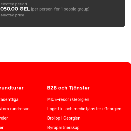
Selected period
1050,00 GEL
(per person for 1 people group)
Selected price
undturer
B2B och Tjänster
väsentliga
MICE-resor i Georgien
stora rundresan
Logistik- och medietjänster i Georgien
eler
Bröllop i Georgien
er
Byråpartnerskap