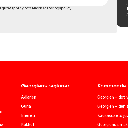
egritetspolicy
och
Marknadsföringspolicy
.
Georgiens regioner
Kommande r
Adjarien
Georgien – det 
Guria
Georgien – den 
er
Imereti
Kaukasusets juv
m
Kakheti
Georgiens smak
am