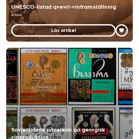
UNESCO-listad qvevri-vinframställning
Artikel
Läs artikel
Sovjettidens påverkan på georgisk
vinproduktion