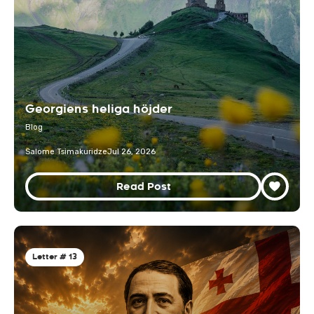
Georgiens heliga höjder
Blog
Salome Tsimakuridze
Jul 26, 2026
Read Post
Letter # 13