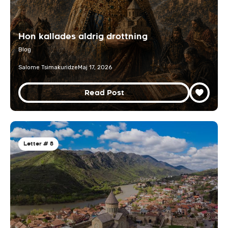
Hon kallades aldrig drottning
Blog
Salome Tsimakuridze
Maj 17, 2026
Read Post
Letter # 8