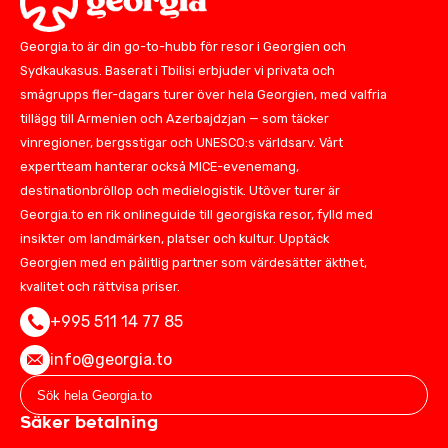
Georgia.to är din go-to-hubb för resor i Georgien och
Sydkaukasus. Baserat i Tbilisi erbjuder vi privata och
smågrupps fler-dagars turer över hela Georgien, med valfria
tillägg till Armenien och Azerbajdzjan — som täcker
vinregioner, bergsstigar och UNESCO:s världsarv. Vårt
expertteam hanterar också MICE-evenemang,
destinationbröllop och medielogistik. Utöver turer är
Georgia.to en rik onlineguide till georgiska resor, fylld med
insikter om landmärken, platser och kultur. Upptäck
Georgien med en pålitlig partner som värdesätter äkthet,
kvalitet och rättvisa priser.
+995 511 14 77 85
info@georgia.to
Säker betalning