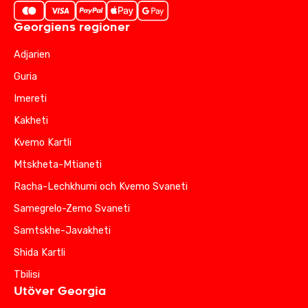
Georgiens regioner
Adjarien
Guria
Imereti
Kakheti
Kvemo Kartli
Mtskheta-Mtianeti
Racha-Lechkhumi och Kvemo Svaneti
Samegrelo-Zemo Svaneti
Samtskhe-Javakheti
Shida Kartli
Tbilisi
Utöver Georgia