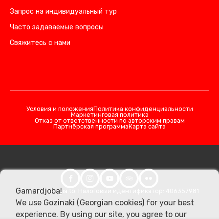
Запрос на индивидуальный тур
Часто задаваемые вопросы
Свяжитесь с нами
Условия и положения
Политика конфиденциальности
Маркетинговая политика
Отказ от ответственности по авторским правам
Партнёрская программа
Карта сайта
Gamardjoba!
© 2026 Georgia.to. Налоговый идентификатор: 406357981
We use Gozinaki (Georgian cookies) for your best
experience. By using our site, you agree to our