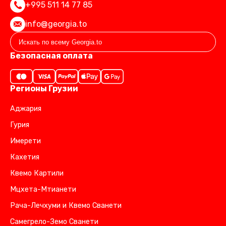
+995 511 14 77 85
info@georgia.to
Безопасная оплата
Регионы Грузии
Аджария
Гурия
Имерети
Кахетия
Квемо Картили
Мцхета-Мтианети
Рача-Лечхуми и Квемо Сванети
Самегрело-Земо Сванети