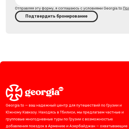
Отправляя эту форму, я соглашаюсь с условиями Georgia.to
По
Подтвердить бронирование
Georgia.to — ваш надежный центр для путешествий по Грузии и
Южному Кавказу. Находясь в Тбилиси, мы предлагаем частные и
групповые многодневные туры по Грузии с возможностью
добавления поездок в Армению и Азербайджан — охватывающие