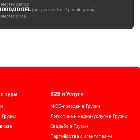
Selected period
8000,00 GEL
(per person for 2 people group)
Selected price
е туры
B2B и Услуги
ии
MICE-поездки в Грузии
 Грузии
Логистика и медиа-услуги в Грузии
вказа
Свадьба в Грузии
Партнёрства с агентствами