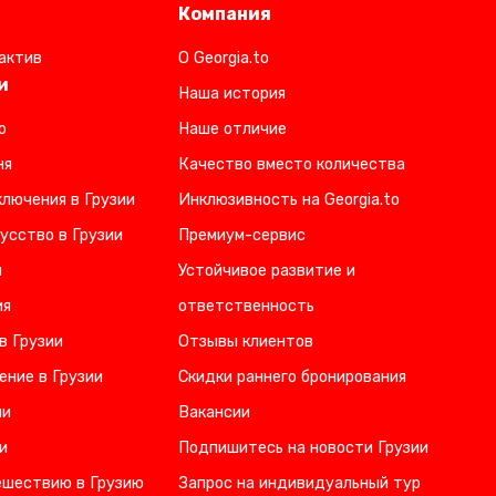
Компания
актив
О Georgia.to
и
Наша история
о
Наше отличие
ня
Качество вместо количества
лючения в Грузии
Инклюзивность на Georgia.to
усство в Грузии
Премиум-сервис
и
Устойчивое развитие и
ия
ответственность
в Грузии
Отзывы клиентов
ение в Грузии
Скидки раннего бронирования
ии
Вакансии
и
Подпишитесь на новости Грузии
ешествию в Грузию
Запрос на индивидуальный тур