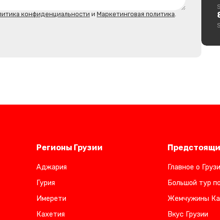
литика конфиденциальности
и
Маркетинговая политика
.
Регионы Грузии
Предстоящи
Аджария
Главное о Груз
Гурия
Большой тур по
Имерети
Жемчужины Ка
Кахетия
Вкус Грузии