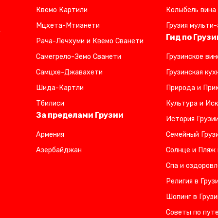
Квемо Картили
Колыбель вина
Мцхета-Мтианети
Грузия мульти-
,
Гид по Грузи
Рача-Лечхуми и Квемо Сванети
Самегрело-Земо Сванети
Грузинское вин
Самцхе-Джавахети
Грузинская кух
Шида-Картли
Природа и Прик
Тбилиси
Культура и Иск
За пределами Грузии
История Грузи
Армения
Семейный Груз
Азербайджан
Солнце и Пляж 
Спа и оздоровл
Религия в Груз
Шопинг в Грузи
Советы по пут