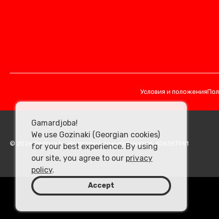
Условия и положения
Пол
Gamardjoba!
We use Gozinaki (Georgian cookies)
© 2026 Georgia.to. Налоговый идентификатор: 406357981
for your best experience. By using
our site, you agree to our
privacy
policy
.
Accept