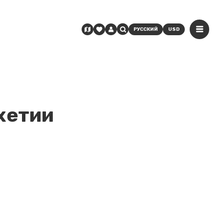
РУССКИЙ
USD
хетии