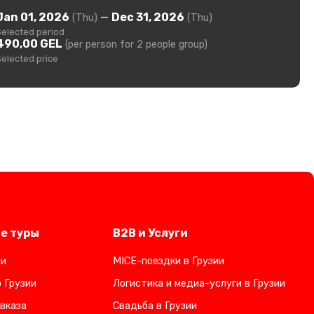
Jan 01, 2026
—
Dec 31, 2026
(Thu)
(Thu)
Selected period
490,00 GEL
(per person for 2 people group)
Selected price
е туры
B2B и Услуги
ии
MICE-поездки в Грузии
 Грузии
Логистика и медиа-услуги в Грузии
вказа
Свадьба в Грузии