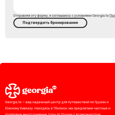
Отправляя эту форму, я соглашаюсь с условиями Georgia.to
По
Подтвердить бронирование
Georgia.to — ваш надежный центр для путешествий по Грузии и
Южному Кавказу. Находясь в Тбилиси, мы предлагаем частные и
групповые многодневные туры по Грузии с возможностью