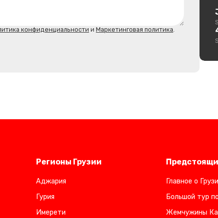
литика конфиденциальности
и
Маркетинговая политика
.
Регионы Грузии
Предстоящи
Аджария
Главное о Груз
Гурия
Большой тур по
Имерети
Жемчужины Ка