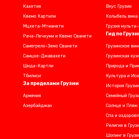
Кахетия
Вкус Грузии
Квемо Картили
Колыбель вина
Мцхета-Мтианети
Грузия мульти-
,
Гид по Грузи
Рача-Лечхуми и Квемо Сванети
Самегрело-Земо Сванети
Грузинское вин
Самцхе-Джавахети
Грузинская кух
Шида-Картли
Природа и Прик
Тбилиси
Культура и Иск
За пределами Грузии
История Грузи
Армения
Семейный Груз
Азербайджан
Солнце и Пляж 
Спа и оздоровл
Религия в Груз
Шопинг в Грузи