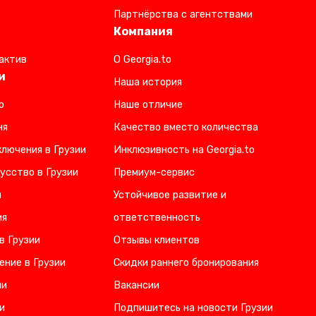
Партнёрства с агентствами
Компания
актив
О Georgia.to
и
Наша история
о
Наше отличие
ня
Качество вместо количества
лючения в Грузии
Инклюзивность на Georgia.to
усство в Грузии
Премиум-сервис
и
Устойчивое развитие и
ия
ответственность
в Грузии
Отзывы клиентов
ение в Грузии
Скидки раннего бронирования
ии
Вакансии
и
Подпишитесь на новости Грузии