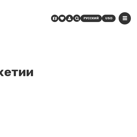
РУССКИЙ
USD
хетии