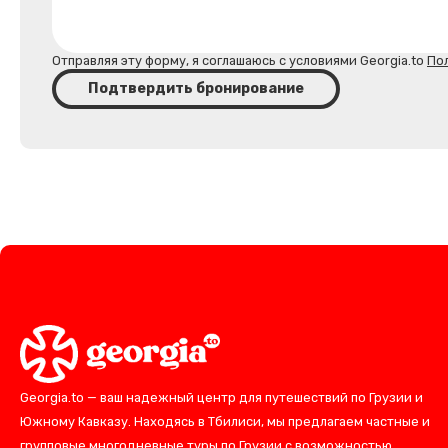
Отправляя эту форму, я соглашаюсь с условиями Georgia.to
По
Подтвердить бронирование
Georgia.to — ваш надежный центр для путешествий по Грузии и
Южному Кавказу. Находясь в Тбилиси, мы предлагаем частные и
групповые многодневные туры по Грузии с возможностью