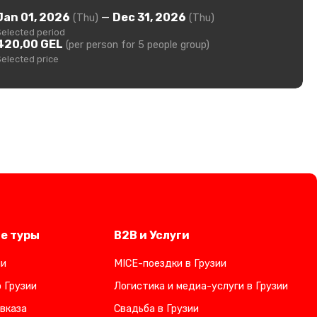
Jan 01, 2026
—
Dec 31, 2026
(Thu)
(Thu)
Selected period
420,00 GEL
(per person for 5 people group)
Selected price
е туры
B2B и Услуги
ии
MICE-поездки в Грузии
 Грузии
Логистика и медиа-услуги в Грузии
вказа
Свадьба в Грузии