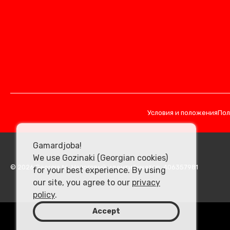
Условия и положения
Пол
Gamardjoba!
We use Gozinaki (Georgian cookies)
© 2026 Georgia.to. Налоговый идентификатор: 406357981
for your best experience. By using
our site, you agree to our
privacy
policy
.
Accept