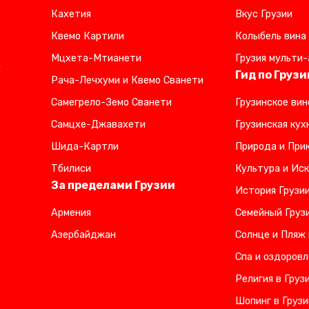
Кахетия
Вкус Грузии
Квемо Картили
Колыбель вина
Мцхета-Мтианети
Грузия мульти-
,
Гид по Грузи
Рача-Лечхуми и Квемо Сванети
Самегрело-Земо Сванети
Грузинское вин
Самцхе-Джавахети
Грузинская кух
Шида-Картли
Природа и Прик
Тбилиси
Культура и Иск
За пределами Грузии
История Грузи
Армения
Семейный Груз
Азербайджан
Солнце и Пляж 
Спа и оздоровл
Религия в Груз
Шопинг в Грузи