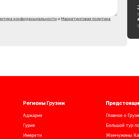
литика конфиденциальности
и
Маркетинговая политика
.
Регионы Грузии
Предстоящи
Аджария
Главное о Груз
Гурия
Большой тур по
Имерети
Жемчужины Ка