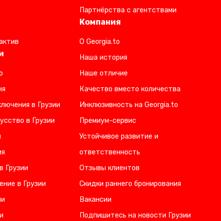
Партнёрства с агентствами
Компания
актив
О Georgia.to
и
Наша история
о
Наше отличие
ня
Качество вместо количества
лючения в Грузии
Инклюзивность на Georgia.to
усство в Грузии
Премиум-сервис
и
Устойчивое развитие и
ия
ответственность
в Грузии
Отзывы клиентов
ение в Грузии
Скидки раннего бронирования
ии
Вакансии
и
Подпишитесь на новости Грузии