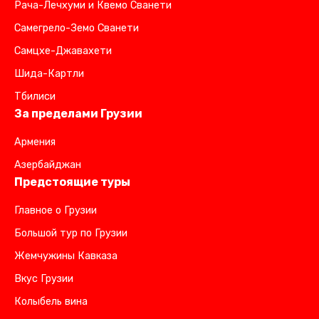
Рача-Лечхуми и Квемо Сванети
Самегрело-Земо Сванети
Самцхе-Джавахети
Шида-Картли
Тбилиси
За пределами Грузии
Армения
Азербайджан
Предстоящие туры
Главное о Грузии
Большой тур по Грузии
Жемчужины Кавказа
Вкус Грузии
Колыбель вина