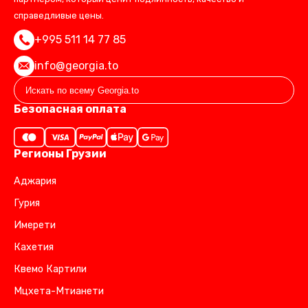
справедливые цены.
+995 511 14 77 85
info@georgia.to
Безопасная оплата
Регионы Грузии
Аджария
Гурия
Имерети
Кахетия
Квемо Картили
Мцхета-Мтианети