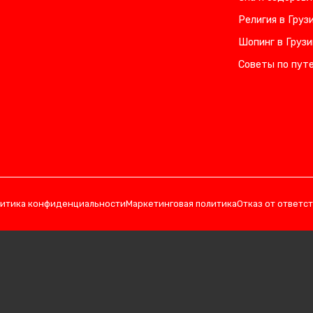
Религия в Груз
Шопинг в Грузи
Советы по пут
итика конфиденциальности
Маркетинговая политика
Отказ от ответс