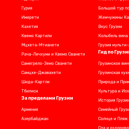
Гурия
Большой тур по
Имерети
Жемчужины Ка
Кахетия
Вкус Грузии
Квемо Картили
Колыбель вина
Мцхета-Мтианети
Грузия мульти-
,
Гид по Грузи
Рача-Лечхуми и Квемо Сванети
Самегрело-Земо Сванети
Грузинское вин
Самцхе-Джавахети
Грузинская кух
Шида-Картли
Природа и Прик
Тбилиси
Культура и Иск
За пределами Грузии
История Грузи
Армения
Семейный Груз
Азербайджан
Солнце и Пляж 
Спа и оздоровл