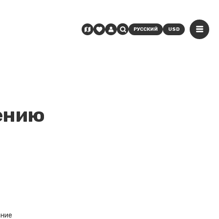
РУССКИЙ
USD
ению
ание