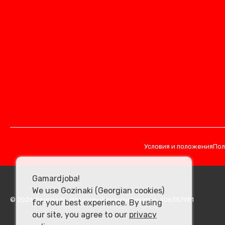
Условия и положения
Пол
Gamardjoba!
We use Gozinaki (Georgian cookies)
© 2026 Georgia.to. Налоговый идентификатор: 406357981
for your best experience. By using
our site, you agree to our
privacy