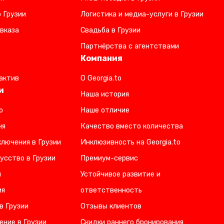
 Грузии
Логистика и медиа-услуги в Грузии
вказа
Свадьба в Грузии
Партнёрства с агентствами
Компания
актив
О Georgia.to
и
Наша история
о
Наше отличие
ня
Качество вместо количества
лючения в Грузии
Инклюзивность на Georgia.to
усство в Грузии
Премиум-сервис
и
Устойчивое развитие и
ия
ответственность
в Грузии
Отзывы клиентов
ение в Грузии
Скидки раннего бронирования