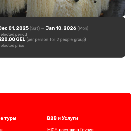
Dec 01, 2025
—
Jan 10, 2026
(Sat)
(Mon)
Selected period
320,00 GEL
(per person for 2 people group)
Selected price
е туры
B2B и Услуги
ии
MICE-поездки в Грузии