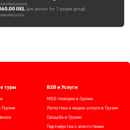
Selected period
360,00 GEL
(per person for 7 people group)
Selected price
е туры
B2B и Услуги
ии
MICE-поездки в Грузии
 Грузии
Логистика и медиа-услуги в Грузии
вказа
Свадьба в Грузии
Партнёрства с агентствами