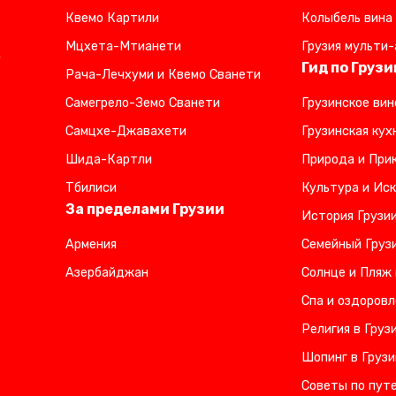
Квемо Картили
Колыбель вина
Мцхета-Мтианети
Грузия мульти-
,
Гид по Грузи
Рача-Лечхуми и Квемо Сванети
Самегрело-Земо Сванети
Грузинское вин
Самцхе-Джавахети
Грузинская кух
Шида-Картли
Природа и Прик
Тбилиси
Культура и Иск
За пределами Грузии
История Грузи
Армения
Семейный Груз
Азербайджан
Солнце и Пляж 
Спа и оздоровл
Религия в Груз
Шопинг в Грузи
Советы по пут