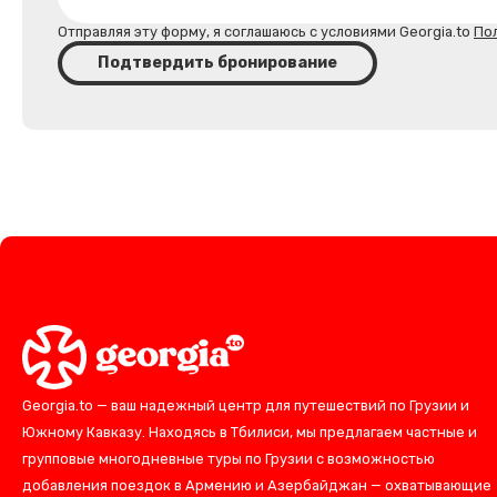
Отправляя эту форму, я соглашаюсь с условиями Georgia.to
По
Подтвердить бронирование
Georgia.to — ваш надежный центр для путешествий по Грузии и
Южному Кавказу. Находясь в Тбилиси, мы предлагаем частные и
групповые многодневные туры по Грузии с возможностью
добавления поездок в Армению и Азербайджан — охватывающие