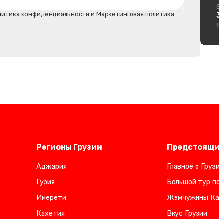
литика конфиденциальности
и
Маркетинговая политика
.
Регионы Грузии
Предстоящи
Аджария
Главное о Груз
Гурия
Большой тур по
Имерети
Жемчужины Ка
Кахетия
Вкус Грузии