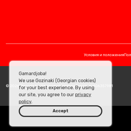
Условия и положения
Пол
Gamardjoba!
We use Gozinaki (Georgian cookies)
© 2026 Georgia.to. Налоговый идентификатор: 406357981
for your best experience. By using
our site, you agree to our
privacy
policy
.
Accept