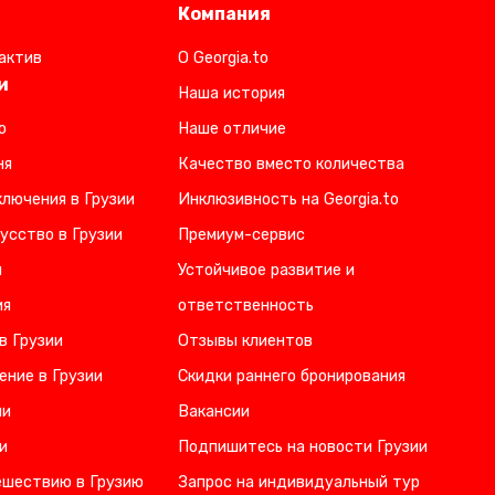
Компания
актив
О Georgia.to
и
Наша история
о
Наше отличие
ня
Качество вместо количества
лючения в Грузии
Инклюзивность на Georgia.to
усство в Грузии
Премиум-сервис
и
Устойчивое развитие и
ия
ответственность
в Грузии
Отзывы клиентов
ение в Грузии
Скидки раннего бронирования
ии
Вакансии
и
Подпишитесь на новости Грузии
ешествию в Грузию
Запрос на индивидуальный тур