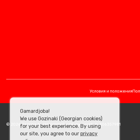
Условия и положения
Пол
Gamardjoba!
We use Gozinaki (Georgian cookies)
© 2026 Georgia.to. Налоговый идентификатор: 406357981
for your best experience. By using
our site, you agree to our
privacy