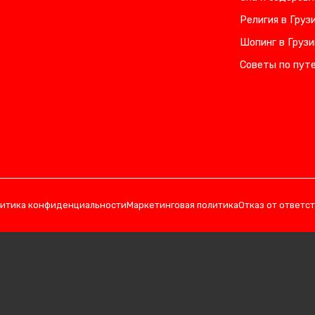
Религия в Груз
Шопинг в Грузи
Советы по пут
итика конфиденциальности
Маркетинговая политика
Отказ от ответс