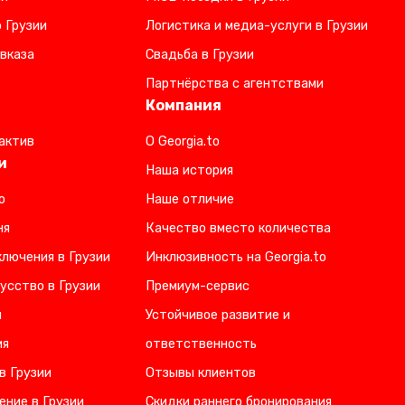
 Грузии
Логистика и медиа-услуги в Грузии
вказа
Свадьба в Грузии
Партнёрства с агентствами
Компания
актив
О Georgia.to
и
Наша история
о
Наше отличие
ня
Качество вместо количества
лючения в Грузии
Инклюзивность на Georgia.to
усство в Грузии
Премиум-сервис
и
Устойчивое развитие и
ия
ответственность
в Грузии
Отзывы клиентов
ение в Грузии
Скидки раннего бронирования