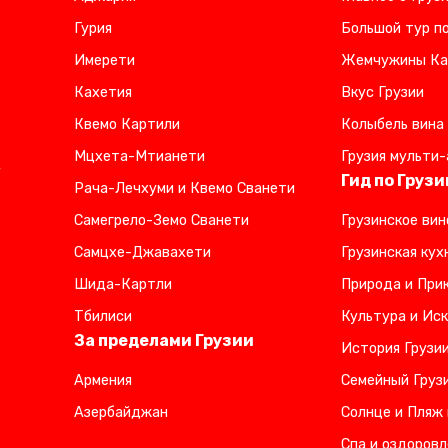
Гурия
Большой тур по
Имерети
Жемчужины Ка
Кахетия
Вкус Грузии
Квемо Картили
Колыбель вина
Мцхета-Мтианети
Грузия мульти-
,
Гид по Грузи
Рача-Лечхуми и Квемо Сванети
Самегрело-Земо Сванети
Грузинское вин
Самцхе-Джавахети
Грузинская кух
Шида-Картли
Природа и Прик
Тбилиси
Культура и Иск
За пределами Грузии
История Грузи
Армения
Семейный Груз
Азербайджан
Солнце и Пляж 
Спа и оздоровл