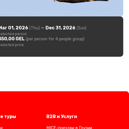
Mar 01, 2026
—
Dec 31, 2026
(Thu)
(Sun)
Selected period
350,00 GEL
(per person for 4 people group)
Selected price
е туры
B2B и Услуги
ии
MICE-поездки в Грузии