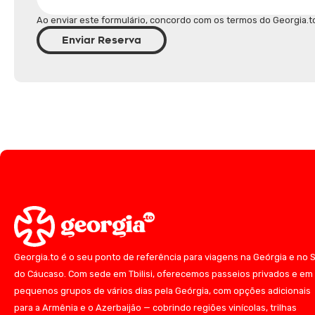
Ao enviar este formulário, concordo com os termos do Georgia.t
Enviar Reserva
Georgia.to é o seu ponto de referência para viagens na Geórgia e no S
do Cáucaso. Com sede em Tbilisi, oferecemos passeios privados e em
pequenos grupos de vários dias pela Geórgia, com opções adicionais
para a Armênia e o Azerbaijão — cobrindo regiões vinícolas, trilhas