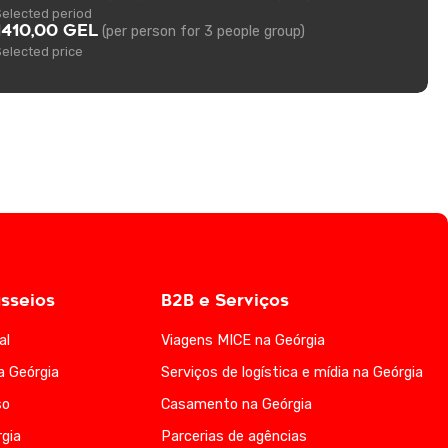
Selected period
1410,00 GEL
(per person for 3 people group)
Selected price
sseios
B2B e Serviços
al
Viagens MICE na Geórgia
a Geórgia
Serviços de logística e mídia na Geórgia
so
Casamento na Geórgia
gia
Parcerias de agências