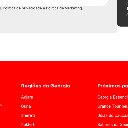
o.
Política de privacidade
e
Política de Marketing
.
Regiões da Geórgia
Próximos pa
Adjara
Geórgia Essenci
ul
Guria
Grande Tour pel
Imereti
Joias do Cáuca
Kakheti
Sabores da Geór