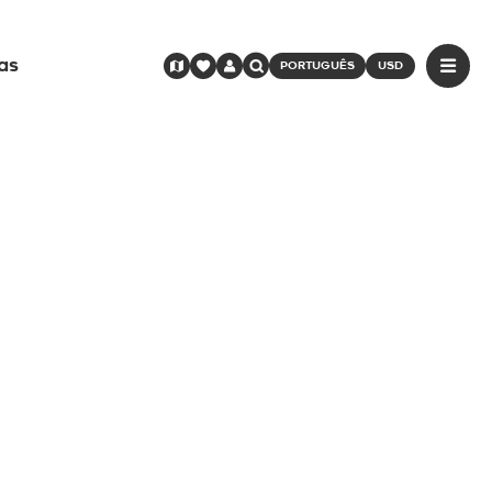
as
PORTUGUÊS
USD