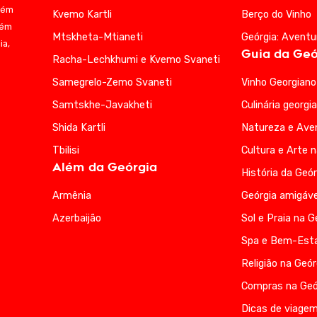
bém
Kvemo Kartli
Berço do Vinho
lém
Mtskheta-Mtianeti
Geórgia: Aventu
ia,
Guia da Geó
Racha-Lechkhumi e Kvemo Svaneti
Samegrelo-Zemo Svaneti
Vinho Georgiano
Samtskhe-Javakheti
Culinária georgi
Shida Kartli
Natureza e Ave
Tbilisi
Cultura e Arte 
Além da Geórgia
História da Geór
Armênia
Geórgia amigáve
Azerbaijão
Sol e Praia na G
Spa e Bem-Esta
Religião na Geór
Compras na Geó
Dicas de viagem