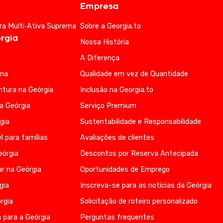
Empresa
ra Multi‑Ativa Suprema
Sobre a Georgia.to
rgia
Nossa História
A Diferença
ana
Qualidade em vez de Quantidade
ntura na Geórgia
Inclusão na Georgia.to
na Geórgia
Serviço Premium
gia
Sustentabilidade e Responsabilidade
l para famílias
Avaliações de clientes
eórgia
Descontos por Reserva Antecipada
r na Geórgia
Oportunidades de Emprego
gia
Inscreva-se para as notícias da Geórgia
rgia
Solicitação de roteiro personalizado
 para a Geórgia
Perguntas frequentes