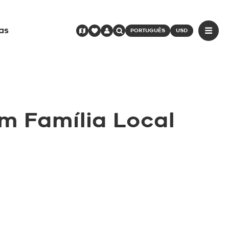
as
PORTUGUÊS
USD
m Família Local