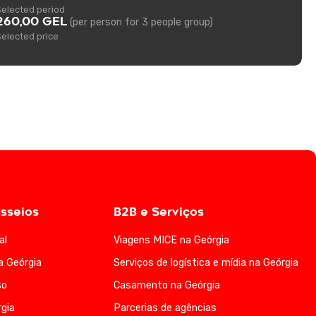
Selected period
260,00 GEL
(per person for 3 people group)
Selected price
sseios
B2B e Serviços
al
Viagens MICE na Geórgia
a Geórgia
Serviços de logística e mídia na Geórgia
so
Casamento na Geórgia
gia
Parcerias de agências