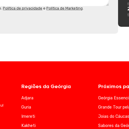
o.
Política de privacidade
e
Política de Marketing
.
Regiões da Geórgia
Próximos pa
Adjara
Geórgia Essenci
ul
Guria
Grande Tour pel
Imereti
Joias do Cáuca
Kakheti
Sabores da Geór