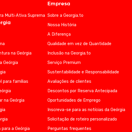
Empresa
ra Multi‑Ativa Suprema
Sobre a Georgia.to
rgia
Nossa História
A Diferença
ana
Qualidade em vez de Quantidade
ntura na Geórgia
Inclusão na Georgia.to
na Geórgia
Serviço Premium
gia
Sustentabilidade e Responsabilidade
l para famílias
Avaliações de clientes
eórgia
Descontos por Reserva Antecipada
r na Geórgia
Oportunidades de Emprego
gia
Inscreva-se para as notícias da Geórgia
rgia
Solicitação de roteiro personalizado
 para a Geórgia
Perguntas frequentes