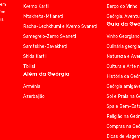
bém
Kvemo Kartli
Berço do Vinho
lém
Mtskheta-Mtianeti
Geórgia: Aventu
ia,
Guia da Geó
Racha-Lechkhumi e Kvemo Svaneti
Samegrelo-Zemo Svaneti
Vinho Georgiano
Samtskhe-Javakheti
Culinária georgi
Shida Kartli
Natureza e Ave
Tbilisi
Cultura e Arte 
Além da Geórgia
História da Geór
Armênia
Geórgia amigáve
Azerbaijão
Sol e Praia na G
Spa e Bem-Esta
Religião na Geór
Compras na Geó
Dicas de viagem