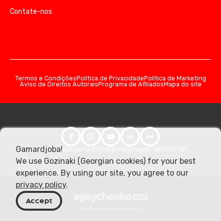
Contate-nos
Termos e Condições
Política de Privacidade
Política de Marketing
Aviso de Direitos Autorais
Programa de Afiliados
Mapa do site
Gamardjoba!
© 2026 Georgia.to. ID Fiscal Registrado: 406357981
We use Gozinaki (Georgian cookies) for your best
experience. By using our site, you agree to our
privacy policy
.
Accept
Projetado e desenvolvido por