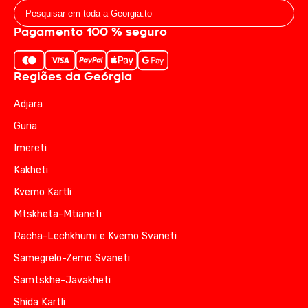
Pagamento 100 % seguro
Regiões da Geórgia
Adjara
Guria
Imereti
Kakheti
Kvemo Kartli
Mtskheta-Mtianeti
Racha-Lechkhumi e Kvemo Svaneti
Samegrelo-Zemo Svaneti
Samtskhe-Javakheti
Shida Kartli