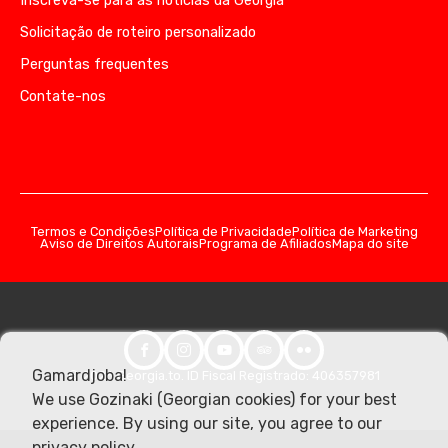
Inscreva-se para as notícias da Geórgia
Solicitação de roteiro personalizado
Perguntas frequentes
Contate-nos
Termos e Condições
Política de Privacidade
Política de Marketing
Aviso de Direitos Autorais
Programa de Afiliados
Mapa do site
Gamardjoba!
© 2026 Georgia.to. ID Fiscal Registrado: 406357981
We use Gozinaki (Georgian cookies) for your best
experience. By using our site, you agree to our
privacy policy
.