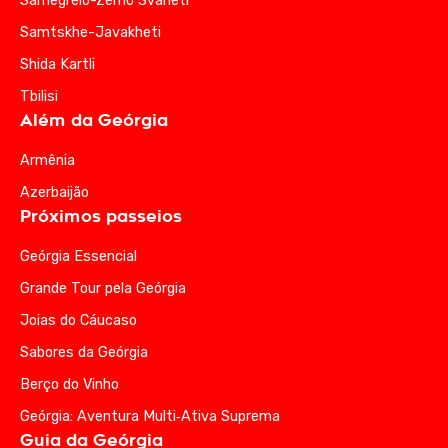
Samegrelo-Zemo Svaneti
Samtskhe-Javakheti
Shida Kartli
Tbilisi
Além da Geórgia
Armênia
Azerbaijão
Próximos passeios
Geórgia Essencial
Grande Tour pela Geórgia
Joias do Cáucaso
Sabores da Geórgia
Berço do Vinho
Geórgia: Aventura Multi‑Ativa Suprema
Guia da Geórgia