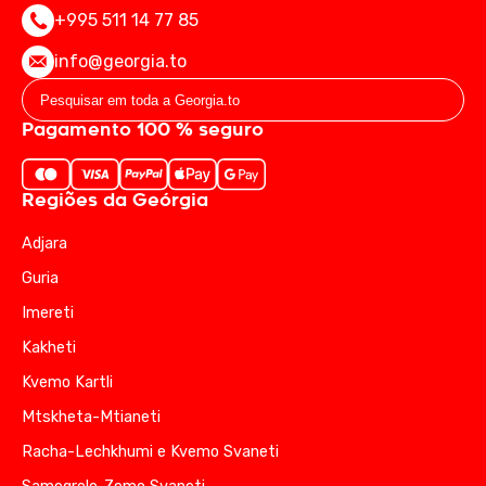
+995 511 14 77 85
info@georgia.to
Pagamento 100 % seguro
Regiões da Geórgia
Adjara
Guria
Imereti
Kakheti
Kvemo Kartli
Mtskheta-Mtianeti
Racha-Lechkhumi e Kvemo Svaneti