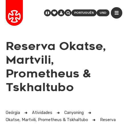
PORTUGUÊS
USD
Reserva Okatse,
Martvili,
Prometheus &
Tskhaltubo
Geórgia
Atividades
Canyoning
Okatse, Martvili, Prometheus & Tskhaltubo
Reserva