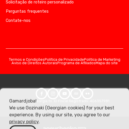
Solicitação de roteiro personalizado
Perguntas frequentes
Contate-nos
Termos e Condições
Política de Privacidade
Política de Marketing
Aviso de Direitos Autorais
Programa de Afiliados
Mapa do site
Gamardjoba!
© 2026 Georgia.to. ID Fiscal Registrado: 406357981
We use Gozinaki (Georgian cookies) for your best
experience. By using our site, you agree to our
privacy policy
.