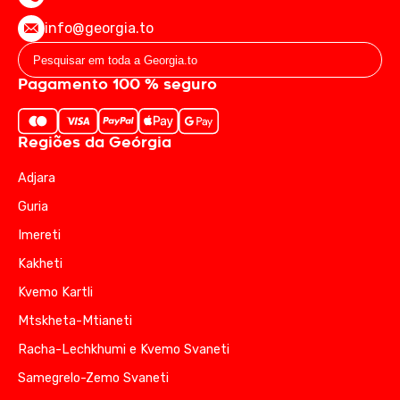
info@georgia.to
Pagamento 100 % seguro
Regiões da Geórgia
Adjara
Guria
Imereti
Kakheti
Kvemo Kartli
Mtskheta-Mtianeti
Racha-Lechkhumi e Kvemo Svaneti
Samegrelo-Zemo Svaneti